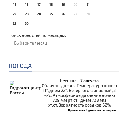
15
16
17
18
19
20
21
22
23
24
25
26
27
28
29
30
Поиск новостей по месяцам:
ПОГОДА
Невьянск, 7 августа
Облачно, дождь. Температура ночью
11°, днём 22°. Ветер юго-западный, 3
м/с. Атмосферное давление ночью
739 мм рт.ст., днём 738 мм
рт.ст.Вероятность осадков 62%
Прогноз на 3 дня и метеокарты...