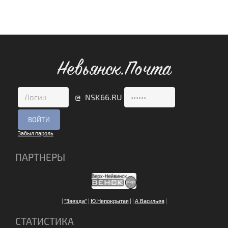
Невьянск.Почта
@ NSK66.RU
Забыл пароль
ПАРТНЕРЫ
|
"Звезда"
|
Ю.Непокрытая
|
|
А.Васильев
|
СТАТИСТИКА