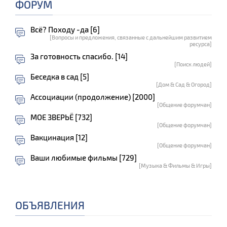
ФОРУМ
Всё? Походу -да [6]
[Вопросы и предложения, связанные с дальнейшим развитием
ресурса]
За готовность спасибо. [14]
[Поиск людей]
Беседка в сад [5]
[Дом & Сад & Огород]
Ассоциации (продолжение) [2000]
[Общение форумчан]
МОЕ ЗВЕРЬЁ [732]
[Общение форумчан]
Вакцинация [12]
[Общение форумчан]
Ваши любимые фильмы [729]
[Музыка & Фильмы & Игры]
ОБЪЯВЛЕНИЯ