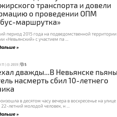
жирского транспорта и довели
рмацию о проведении ОПМ
обус-маршрутка»
ший период 2015 года на подведомственной территори
ии «Невьянский» с участием па
...
дальше »
:11 |
2659 |
5
хал дважды...В Невьянске пьян
ель насмерть сбил 10-летнего
чика
оизошла в десятом часу вечера в воскресенье на улице
 22-летний молодой человек, н
...
дальше »