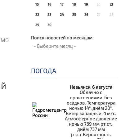
15
16
17
18
19
20
21
22
23
24
25
26
27
28
29
30
Поиск новостей по месяцам:
и МО
ПОГОДА
ый
Невьянск, 6 августа
Облачно с
прояснениями, без
осадков. Температура
ночью 14°, днём 20°.
Ветер западный, 4 м/с.
Атмосферное давление
ночью 739 мм рт.ст.,
днём 737 мм
рт.ст.Вероятность