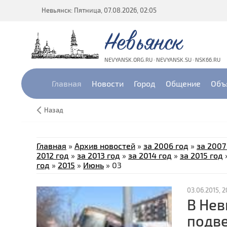
Невьянск: Пятница, 07.08.2026, 02:05
Невьянск
NEVYANSK.ORG.RU · NEVYANSK.SU · NSK66.RU
Главная
Новости
Город
Общение
Объ
Назад
Главная
»
Архив новостей
»
за 2006 год
»
за 2007
2012 год
»
за 2013 год
»
за 2014 год
»
за 2015 год
год
»
2015
»
Июнь
»
03
03.06.2015, 2
В Нев
подве