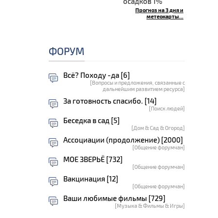
осадков 1%
Прогноз на 3 дня и
метеокарты...
ФОРУМ
Всё? Походу -да [6]
[Вопросы и предложения, связанные с
дальнейшим развитием ресурса]
За готовность спасибо. [14]
[Поиск людей]
Беседка в сад [5]
[Дом & Сад & Огород]
Ассоциации (продолжение) [2000]
[Общение форумчан]
МОЕ ЗВЕРЬЁ [732]
[Общение форумчан]
Вакцинация [12]
[Общение форумчан]
Ваши любимые фильмы [729]
[Музыка & Фильмы & Игры]