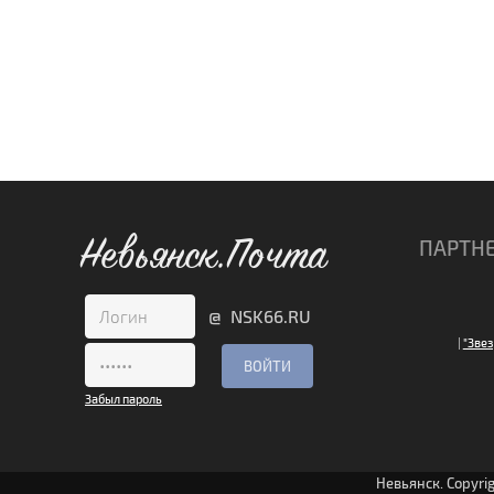
Невьянск.Почта
ПАРТН
@ NSK66.RU
|
"Звез
Забыл пароль
Невьянск. Copyri