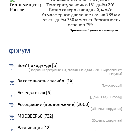
Температура ночью 16°, днём 20°.
Ветер северо-западный, 4 м/с.
Атмосферное давление ночью 733 мм
рт.ст., днём 730 мм рт.ст.Вероятность
осадков 75%
Прогноз на 3 дня и метеокарты...
ФОРУМ
Всё? Походу -да [6]
[Вопросы и предложения, связанные с дальнейшим развитием
ресурса]
За готовность спасибо. [14]
[Поиск людей]
Беседка в сад [5]
[Дом & Сад & Огород]
Ассоциации (продолжение) [2000]
[Общение форумчан]
МОЕ ЗВЕРЬЁ [732]
[Общение форумчан]
Вакцинация [12]