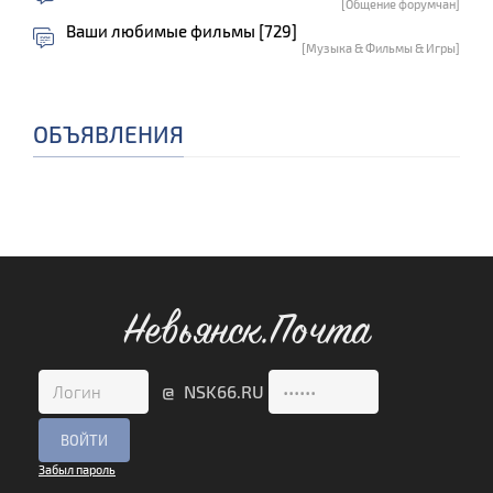
[Общение форумчан]
Ваши любимые фильмы [729]
[Музыка & Фильмы & Игры]
ОБЪЯВЛЕНИЯ
Невьянск.Почта
@ NSK66.RU
Забыл пароль