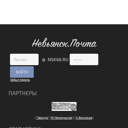
Невьянск.Почта
@ NSK66.RU
Забыл пароль
ПАРТНЕРЫ
|
"Звезда"
|
Ю.Непокрытая
|
|
А.Васильев
|