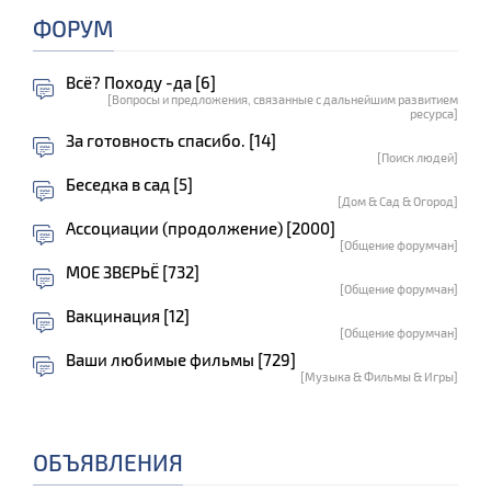
ФОРУМ
Всё? Походу -да [6]
[Вопросы и предложения, связанные с дальнейшим развитием
ресурса]
За готовность спасибо. [14]
[Поиск людей]
Беседка в сад [5]
[Дом & Сад & Огород]
Ассоциации (продолжение) [2000]
[Общение форумчан]
МОЕ ЗВЕРЬЁ [732]
[Общение форумчан]
Вакцинация [12]
[Общение форумчан]
Ваши любимые фильмы [729]
[Музыка & Фильмы & Игры]
ОБЪЯВЛЕНИЯ