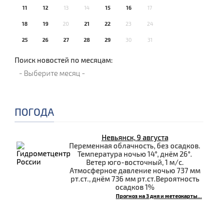
11
12
13
14
15
16
17
18
19
20
21
22
23
24
25
26
27
28
29
30
31
Поиск новостей по месяцам:
ПОГОДА
Невьянск, 9 августа
Переменная облачность, без осадков.
Температура ночью 14°, днём 26°.
Ветер юго-восточный, 1 м/с.
Атмосферное давление ночью 737 мм
рт.ст., днём 736 мм рт.ст.Вероятность
осадков 1%
Прогноз на 3 дня и метеокарты...