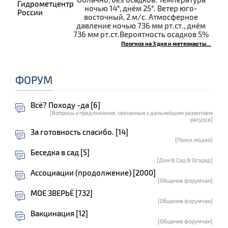
ночью 14°, днём 25°. Ветер юго-
восточный, 2 м/с. Атмосферное
давление ночью 736 мм рт.ст., днём
736 мм рт.ст.Вероятность осадков 5%
Прогноз на 3 дня и метеокарты...
ФОРУМ
Всё? Походу -да [6]
[Вопросы и предложения, связанные с дальнейшим развитием
ресурса]
За готовность спасибо. [14]
[Поиск людей]
Беседка в сад [5]
[Дом & Сад & Огород]
Ассоциации (продолжение) [2000]
[Общение форумчан]
МОЕ ЗВЕРЬЁ [732]
[Общение форумчан]
Вакцинация [12]
[Общение форумчан]