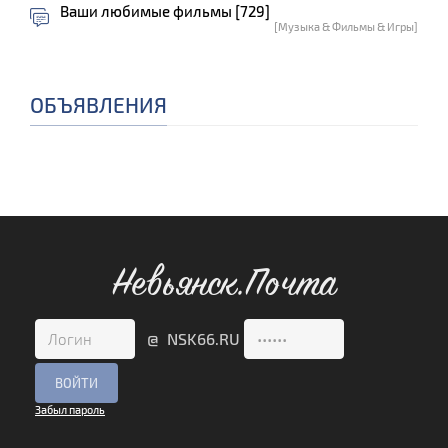
Ваши любимые фильмы [729]
[Музыка & Фильмы & Игры]
ОБЪЯВЛЕНИЯ
Невьянск.Почта
@ NSK66.RU
Забыл пароль