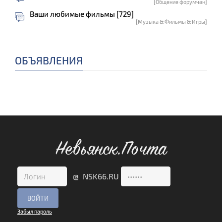
[Общение форумчан]
Ваши любимые фильмы [729]
[Музыка & Фильмы & Игры]
ОБЪЯВЛЕНИЯ
Невьянск.Почта
@ NSK66.RU
Забыл пароль