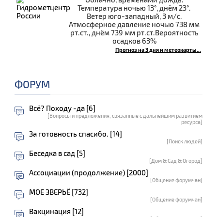
Температура ночью 13°, днём 23°.
Ветер юго-западный, 3 м/с.
Атмосферное давление ночью 738 мм
рт.ст., днём 739 мм рт.ст.Вероятность
осадков 63%
Прогноз на 3 дня и метеокарты...
ФОРУМ
Всё? Походу -да [6]
[Вопросы и предложения, связанные с дальнейшим развитием
ресурса]
За готовность спасибо. [14]
[Поиск людей]
Беседка в сад [5]
[Дом & Сад & Огород]
Ассоциации (продолжение) [2000]
[Общение форумчан]
МОЕ ЗВЕРЬЁ [732]
[Общение форумчан]
Вакцинация [12]