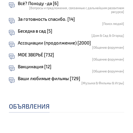
Всё? Походу -да [6]
[Вопросы и предложения, связанные с дальнейшим развитием
ресурса]
За готовность спасибо. [14]
[Поиск людей]
Беседка в сад [5]
[Дом & Сад & Огород]
Ассоциации (продолжение) [2000]
[Общение форумчан]
МОЕ ЗВЕРЬЁ [732]
[Общение форумчан]
Вакцинация [12]
[Общение форумчан]
Ваши любимые фильмы [729]
[Музыка & Фильмы & Игры]
ОБЪЯВЛЕНИЯ