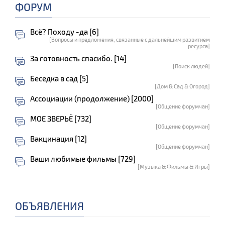
ФОРУМ
Всё? Походу -да [6]
[Вопросы и предложения, связанные с дальнейшим развитием
ресурса]
За готовность спасибо. [14]
[Поиск людей]
Беседка в сад [5]
[Дом & Сад & Огород]
Ассоциации (продолжение) [2000]
[Общение форумчан]
МОЕ ЗВЕРЬЁ [732]
[Общение форумчан]
Вакцинация [12]
[Общение форумчан]
Ваши любимые фильмы [729]
[Музыка & Фильмы & Игры]
ОБЪЯВЛЕНИЯ