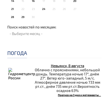
14
15
16
17
18
19
20
21
22
23
24
25
26
27
28
29
30
Поиск новостей по месяцам:
ПОГОДА
Невьянск, 8 августа
Облачно с прояснениями, небольшой
дождь. Температура ночью 17°, днём
27°. Ветер юго-западный, 5 м/с.
Атмосферное давление ночью 733 мм
рт.ст., днём 735 мм рт.ст.Вероятность
осадков 63%
Прогноз на 3 дня и метеокарты...