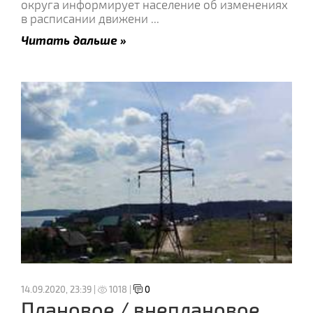
округа информирует население об изменениях
в расписании движени
...
Читать дальше »
14.09.2020, 23:39 |
1018 |
0
Плановое / внеплановое