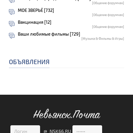
[Общение форумчан]
МОЕ ЗВЕРЬЁ [732]
[Общение форумчан]
Вакцинация [12]
[Общение форумчан]
Ваши любимые фильмы [729]
[Музыка & Фильмы & Игры]
ОБЪЯВЛЕНИЯ
Невьянск.Почта
@ NSK66.RU