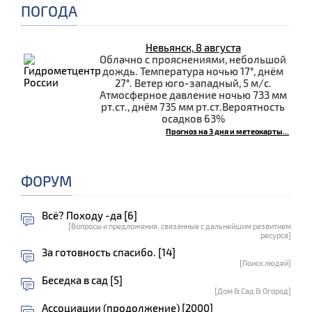
ПОГОДА
Невьянск, 8 августа
Облачно с прояснениями, небольшой
дождь. Температура ночью 17°, днём
27°. Ветер юго-западный, 5 м/с.
Атмосферное давление ночью 733 мм
рт.ст., днём 735 мм рт.ст.Вероятность
осадков 63%
Прогноз на 3 дня и метеокарты...
ФОРУМ
Всё? Походу -да [6]
[Вопросы и предложения, связанные с дальнейшим развитием
ресурса]
За готовность спасибо. [14]
[Поиск людей]
Беседка в сад [5]
[Дом & Сад & Огород]
Ассоциации (продолжение) [2000]