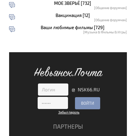
МОЕ ЗВЕРЬЁ [732]
[Общение форумчан]
Вакцинация [12]
[Общение форумчан]
Ваши любимые фильмы [729]
[Музыка & Фильмы & Игры]
Невьянск.Почта
@ NSK66.RU
Забыл пароль
ПАРТНЕРЫ