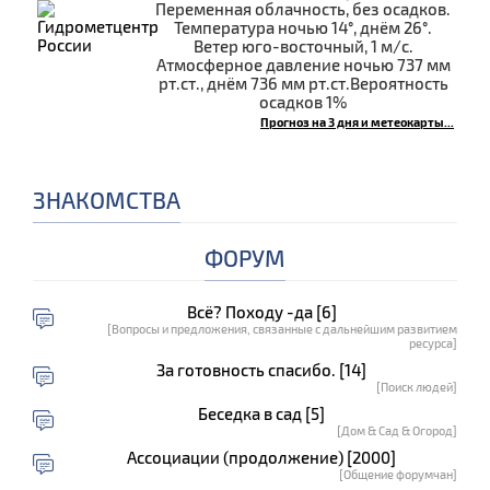
Переменная облачность, без осадков.
Температура ночью 14°, днём 26°.
Ветер юго-восточный, 1 м/с.
Атмосферное давление ночью 737 мм
рт.ст., днём 736 мм рт.ст.Вероятность
осадков 1%
Прогноз на 3 дня и метеокарты...
ЗНАКОМСТВА
ФОРУМ
Всё? Походу -да [6]
[Вопросы и предложения, связанные с дальнейшим развитием
ресурса]
За готовность спасибо. [14]
[Поиск людей]
Беседка в сад [5]
[Дом & Сад & Огород]
Ассоциации (продолжение) [2000]
[Общение форумчан]