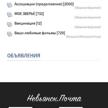
Ассоциации (продолжение) [2000]
[Общение форумчан]
МОЕ ЗВЕРЬЁ [732]
[Общение форумчан]
Вакцинация [12]
[Общение форумчан]
Ваши любимые фильмы [729]
[Музыка & Фильмы & Игры]
ОБЪЯВЛЕНИЯ
Невьянск.Почта