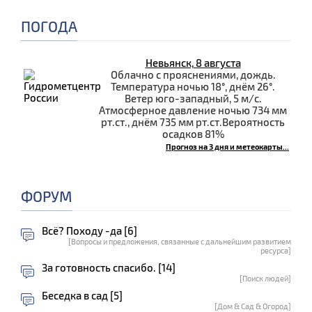
ПОГОДА
Невьянск, 8 августа
Облачно с прояснениями, дождь.
Температура ночью 18°, днём 26°.
Ветер юго-западный, 5 м/с.
Атмосферное давление ночью 734 мм
рт.ст., днём 735 мм рт.ст.Вероятность
осадков 81%
Прогноз на 3 дня и метеокарты...
ФОРУМ
Всё? Походу -да [6]
[Вопросы и предложения, связанные с дальнейшим развитием
ресурса]
За готовность спасибо. [14]
[Поиск людей]
Беседка в сад [5]
[Дом & Сад & Огород]