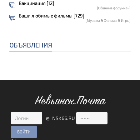
Вакцинация [12]
[Общение форумчан]
Ваши любимые фильмы [729]
[Музыка & Фильмы & Игры]
ОБЪЯВЛЕНИЯ
Невьянск.Почта
@ NSK66.RU