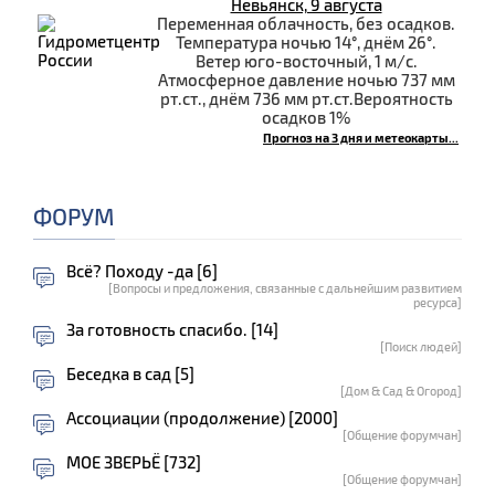
Невьянск, 9 августа
Переменная облачность, без осадков.
Температура ночью 14°, днём 26°.
Ветер юго-восточный, 1 м/с.
Атмосферное давление ночью 737 мм
рт.ст., днём 736 мм рт.ст.Вероятность
осадков 1%
Прогноз на 3 дня и метеокарты...
ФОРУМ
Всё? Походу -да [6]
[Вопросы и предложения, связанные с дальнейшим развитием
ресурса]
За готовность спасибо. [14]
[Поиск людей]
Беседка в сад [5]
[Дом & Сад & Огород]
Ассоциации (продолжение) [2000]
[Общение форумчан]
МОЕ ЗВЕРЬЁ [732]
[Общение форумчан]