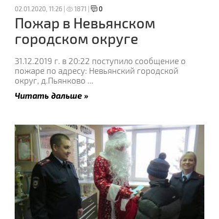
02.01.2020, 11:26 |
1871 |
0
Пожар в Невьянском
городском округе
31.12.2019 г. в 20:22 поступило сообщение о
пожаре по адресу: Невьянский городской
округ, д.Пьянково
...
Читать дальше »