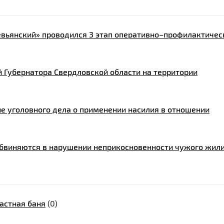
Невьянский» проводился 3 этап оперативно–профилактичес
Губернатора Свердловской области на территории
е уголовного дела о применении насилия в отношении
обвиняются в нарушении неприкосновенности чужого жил
астная баня
(0)