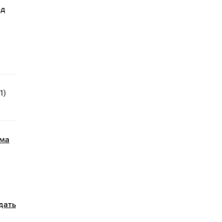
од
1)
ома
дать