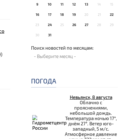
9
10
11
12
13
14
15
16
17
18
19
20
21
22
23
24
25
26
27
28
29
со
30
31
Поиск новостей по месяцам:
0)
ПОГОДА
Невьянск, 8 августа
Облачно с
прояснениями,
небольшой дождь.
Температура ночью 17°,
днём 27°. Ветер юго-
западный, 5 м/с.
Атмосферное давление