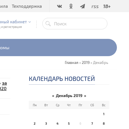
rss
18+
вила
Техподдержка
чный кабинет
 и регистрация
бомы
Главная
»
2019
»
Декабрь
КАЛЕНДАРЬ НОВОСТЕЙ
»
за
020
«
Декабрь 2019
»
Пн
Вт
Ср
Чт
Пт
Сб
Вс
1
2
3
4
5
6
7
8