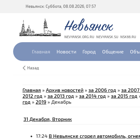
Невьянск: Суббота, 08.08.2026, 07:57
Невьянск
NEVYANSK.ORG.RU · NEVYANSK.SU · NSK66.RU
Главная
Новости
Город
Общение
Объ
Назад
Главная
»
Архив новостей
»
за 2006 год
»
за 2007
2012 год
»
за 2013 год
»
за 2014 год
»
за 2015 год
год
»
2019
»
Декабрь
31 Декабря, Вторник
17:24
В Невьянске сгорел автомобиль, ог