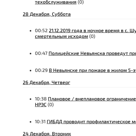
техобслуживания
(0)
28 Декабря, Суббота
00:52
21.12.2019 года в ночное время в с.
смертельным исходом
(0)
00:47
Полицейские Невьянска проведут пр
00:29
В Невьянске при пожаре в жилом 5-
26 Декабря, Четверг
10:38
Плановое / внеплановое ограничение
НРЭС
(0)
10:31
ГИБДД проводит профилактическое м
24 Декабря, Вторник