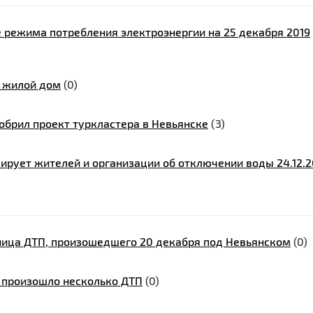
 режима потребления электроэнергии на 25 декабря 2019
й жилой дом
(0)
обрил проект туркластера в Невьянске
(3)
рует жителей и организации об отключении воды 24.12.2
тница ДТП, произошедшего 20 декабря под Невьянском
(0)
е произошло несколько ДТП
(0)