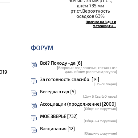
ночью 733 мм рт.ст.,
днём 735 мм
рт.ст.Вероятность
осадков 63%
Прогноз на 3 дня и
метеокарты...
ФОРУМ
Всё? Походу -да [6]
[Вопросы и предложения, связанные с
019
дальнейшим развитием ресурса]
За готовность спасибо. [14]
[Поиск людей]
Беседка в сад [5]
[Дом & Сад & Огород]
Ассоциации (продолжение) [2000]
[Общение форумчан]
МОЕ ЗВЕРЬЁ [732]
[Общение форумчан]
Вакцинация [12]
[Общение форумчан]