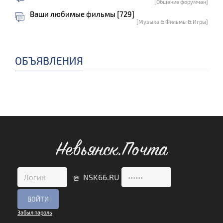
[Общение форумчан]
Ваши любимые фильмы [729]
[Музыка & Фильмы & Игры]
ОБЪЯВЛЕНИЯ
Невьянск.Почта
@ NSK66.RU
Забыл пароль