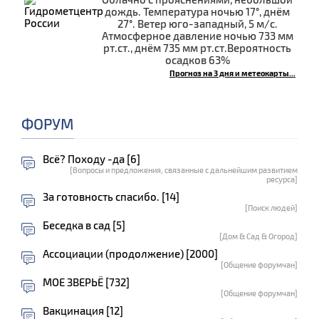
дождь. Температура ночью 17°, днём
27°. Ветер юго-западный, 5 м/с.
Атмосферное давление ночью 733 мм
рт.ст., днём 735 мм рт.ст.Вероятность
осадков 63%
Прогноз на 3 дня и метеокарты...
ФОРУМ
Всё? Походу -да [6]
[Вопросы и предложения, связанные с дальнейшим развитием
ресурса]
За готовность спасибо. [14]
[Поиск людей]
Беседка в сад [5]
[Дом & Сад & Огород]
Ассоциации (продолжение) [2000]
[Общение форумчан]
МОЕ ЗВЕРЬЁ [732]
[Общение форумчан]
Вакцинация [12]