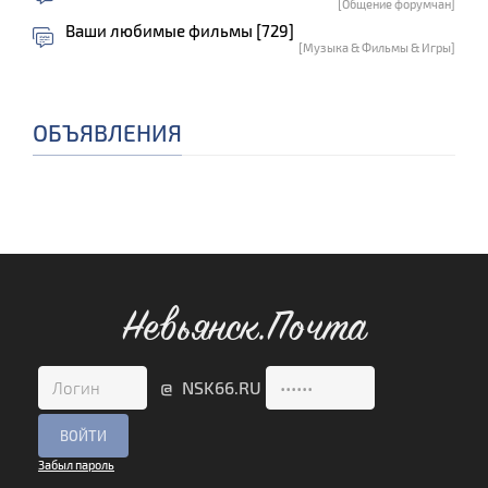
[Общение форумчан]
Ваши любимые фильмы [729]
[Музыка & Фильмы & Игры]
ОБЪЯВЛЕНИЯ
Невьянск.Почта
@ NSK66.RU
Забыл пароль