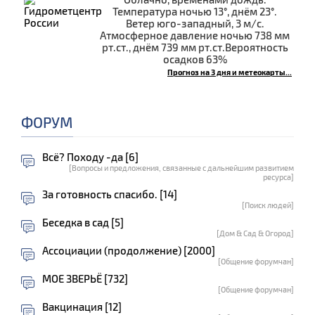
Температура ночью 13°, днём 23°.
Ветер юго-западный, 3 м/с.
Атмосферное давление ночью 738 мм
рт.ст., днём 739 мм рт.ст.Вероятность
осадков 63%
Прогноз на 3 дня и метеокарты...
ФОРУМ
Всё? Походу -да [6]
[Вопросы и предложения, связанные с дальнейшим развитием
ресурса]
За готовность спасибо. [14]
[Поиск людей]
Беседка в сад [5]
[Дом & Сад & Огород]
Ассоциации (продолжение) [2000]
[Общение форумчан]
МОЕ ЗВЕРЬЁ [732]
[Общение форумчан]
Вакцинация [12]