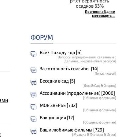
рт.ст.Вероятность
осадков 63%
Прогноз на 3 дня и
метеокарты...
ФОРУМ
Всё? Походу -да [6]
[Вопросы и предложения, связанные с
дальнейшим развитием ресурса]
За готовность спасибо. [14]
[Поиск людей]
Беседка в сад [5]
[Дом & Сад & Огород]
Ассоциации (продолжение) [2000]
[Общение форумчан]
тами
МОЕ ЗВЕРЬЁ [732]
[Общение форумчан]
Вакцинация [12]
[Общение форумчан]
Ваши любимые фильмы [729]
)
[Музыка & Фильмы & Игры]