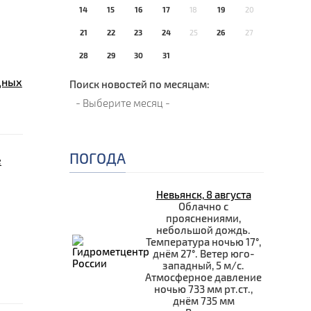
14
15
16
17
18
19
20
21
22
23
24
25
26
27
28
29
30
31
дных
Поиск новостей по месяцам:
ПОГОДА
е
Невьянск, 8 августа
Облачно с
прояснениями,
небольшой дождь.
Температура ночью 17°,
днём 27°. Ветер юго-
западный, 5 м/с.
Атмосферное давление
ночью 733 мм рт.ст.,
днём 735 мм