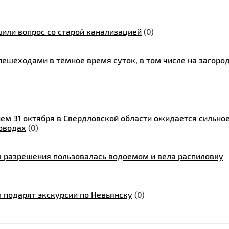
или вопрос со старой канализацией
(0)
пешеходами в тёмное время суток, в том числе на загоро
ем 31 октября в Свердловской области ожидается сильно
роводах
(0)
з разрешения пользовалась водоемом и вела распиловку
 подарят экскурсии по Невьянску
(0)