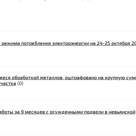
 режима потребления электроэнергии на 24-25 октября 2
ееся обработкой металлов, оштрафовано на крупную су
участка
(0)
работы за 9 месяцев с осужденными подвели в невьянской