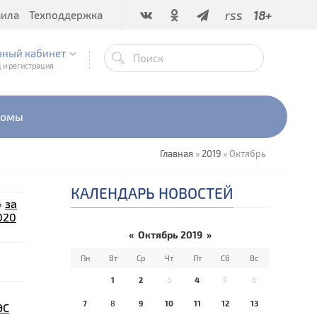
rss
18+
вила
Техподдержка
чный кабинет
 и регистрация
бомы
Главная
»
2019
»
Октябрь
КАЛЕНДАРЬ НОВОСТЕЙ
»
за
020
«
Октябрь 2019
»
Пн
Вт
Ср
Чт
Пт
Сб
Вс
1
2
3
4
5
6
7
8
9
10
11
12
13
ЭС