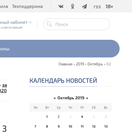
rss
18+
вила
Техподдержка
чный кабинет
 и регистрация
бомы
Главная
»
2019
»
Октябрь
»
02
КАЛЕНДАРЬ НОВОСТЕЙ
»
за
020
«
Октябрь 2019
»
Пн
Вт
Ср
Чт
Пт
Сб
Вс
1
2
3
4
5
6
 3
7
8
9
10
11
12
13