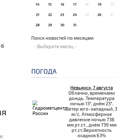
14
15
16
17
18
19
20
21
22
23
24
25
26
27
28
29
30
31
Поиск новостей по месяцам:
-6
ПОГОДА
Невьянск, 7 августа
Облачно, временами
дождь. Температура
ночью 13°, днём 23°.
Ветер юго-западный, 3
мя
м/с. Атмосферное
давление ночью 738
мм рт.ст., днём 739 мм
рт.ст.Вероятность
осадков 63%
же