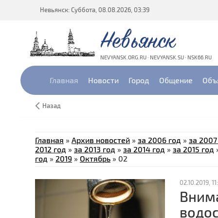
Невьянск: Суббота, 08.08.2026, 03:39
Невьянск
NEVYANSK.ORG.RU · NEVYANSK.SU · NSK66.RU
Главная
Новости
Город
Общение
Объ
Назад
Главная
»
Архив новостей
»
за 2006 год
»
за 2007
2012 год
»
за 2013 год
»
за 2014 год
»
за 2015 год
год
»
2019
»
Октябрь
»
02
02.10.2019, 11:
Вним
водос