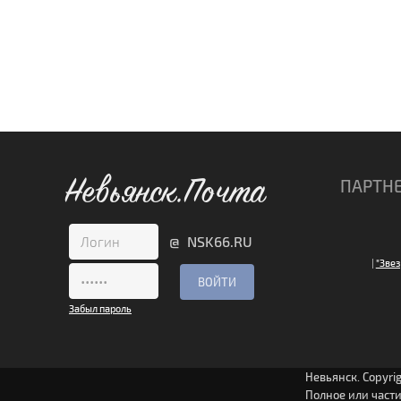
Невьянск.Почта
ПАРТН
@ NSK66.RU
|
"Звез
Забыл пароль
Невьянск. Copyri
Полное или част