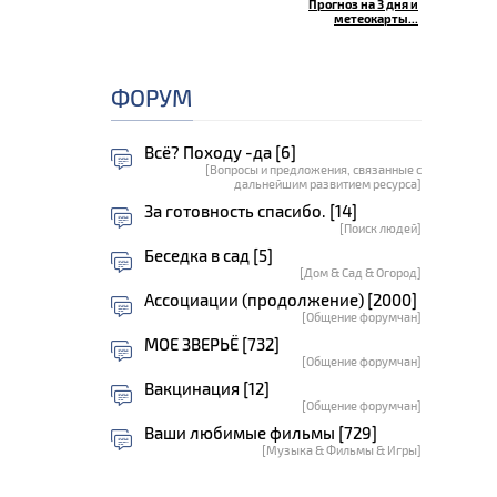
Прогноз на 3 дня и
метеокарты...
ФОРУМ
Всё? Походу -да [6]
[Вопросы и предложения, связанные с
дальнейшим развитием ресурса]
За готовность спасибо. [14]
[Поиск людей]
Беседка в сад [5]
[Дом & Сад & Огород]
Ассоциации (продолжение) [2000]
[Общение форумчан]
МОЕ ЗВЕРЬЁ [732]
[Общение форумчан]
Вакцинация [12]
[Общение форумчан]
Ваши любимые фильмы [729]
[Музыка & Фильмы & Игры]