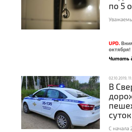
по 5 
Уважаемы
UPD.
Вним
октября! 
Читать 
02.10.2019, 11:
В Све
дорож
пешех
суток
С начала 