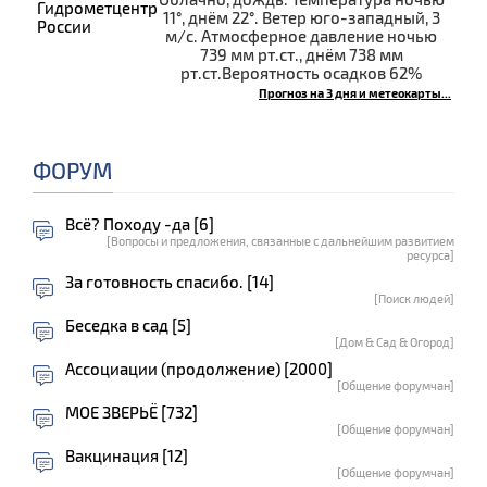
11°, днём 22°. Ветер юго-западный, 3
м/с. Атмосферное давление ночью
739 мм рт.ст., днём 738 мм
рт.ст.Вероятность осадков 62%
Прогноз на 3 дня и метеокарты...
ФОРУМ
Всё? Походу -да [6]
[Вопросы и предложения, связанные с дальнейшим развитием
ресурса]
За готовность спасибо. [14]
[Поиск людей]
Беседка в сад [5]
[Дом & Сад & Огород]
Ассоциации (продолжение) [2000]
[Общение форумчан]
МОЕ ЗВЕРЬЁ [732]
[Общение форумчан]
Вакцинация [12]
[Общение форумчан]