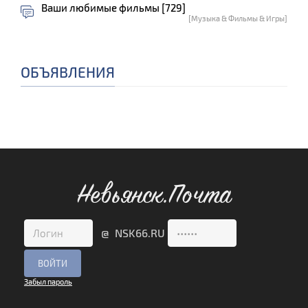
Ваши любимые фильмы [729]
[Музыка & Фильмы & Игры]
ОБЪЯВЛЕНИЯ
Невьянск.Почта
@ NSK66.RU
Забыл пароль