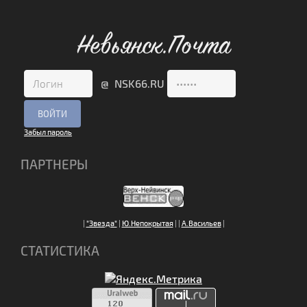
Невьянск.Почта
@ NSK66.RU
Забыл пароль
ПАРТНЕРЫ
|
"Звезда"
|
Ю.Непокрытая
|
|
А.Васильев
|
СТАТИСТИКА