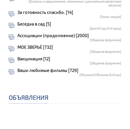
[Вопросы и предложения, связанные с дальнейшим развитием
ресурса]
За готовность спасибо. [14]
[Поиск людей]
Беседка в сад [5]
[Дом & Сад & Огород]
Ассоциации (продолжение) [2000]
[Общение форумчан]
МОЕ ЗВЕРЬЁ [732]
[Общение форумчан]
Вакцинация [12]
[Общение форумчан]
Ваши любимые фильмы [729]
[Музыка & Фильмы & Игры]
ОБЪЯВЛЕНИЯ