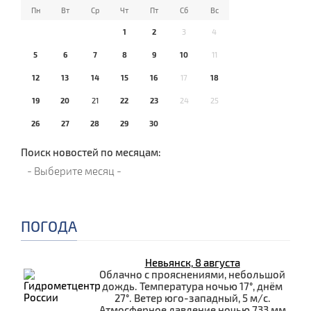
Пн
Вт
Ср
Чт
Пт
Сб
Вс
1
2
3
4
5
6
7
8
9
10
11
12
13
14
15
16
17
18
19
20
21
22
23
24
25
26
27
28
29
30
Поиск новостей по месяцам:
ПОГОДА
Невьянск, 8 августа
Облачно с прояснениями, небольшой
дождь. Температура ночью 17°, днём
27°. Ветер юго-западный, 5 м/с.
Атмосферное давление ночью 733 мм