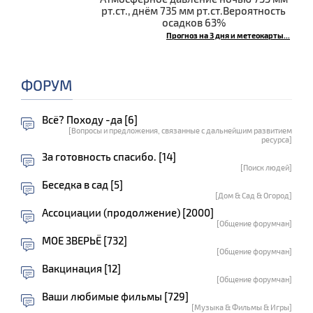
рт.ст., днём 735 мм рт.ст.Вероятность
осадков 63%
Прогноз на 3 дня и метеокарты...
ФОРУМ
Всё? Походу -да [6]
[Вопросы и предложения, связанные с дальнейшим развитием
ресурса]
За готовность спасибо. [14]
[Поиск людей]
Беседка в сад [5]
[Дом & Сад & Огород]
Ассоциации (продолжение) [2000]
[Общение форумчан]
МОЕ ЗВЕРЬЁ [732]
[Общение форумчан]
Вакцинация [12]
[Общение форумчан]
Ваши любимые фильмы [729]
[Музыка & Фильмы & Игры]