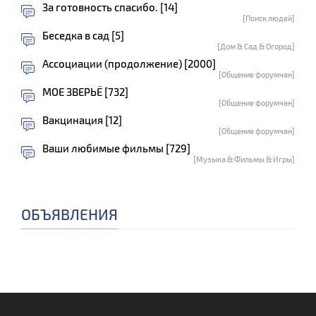
За готовность спасибо. [14]
[Поиск людей]
Беседка в сад [5]
[Дом & Сад & Огород]
Ассоциации (продолжение) [2000]
[Общение форумчан]
МОЕ ЗВЕРЬЁ [732]
[Общение форумчан]
Вакцинация [12]
[Общение форумчан]
Ваши любимые фильмы [729]
[Музыка & Фильмы & Игры]
ОБЪЯВЛЕНИЯ