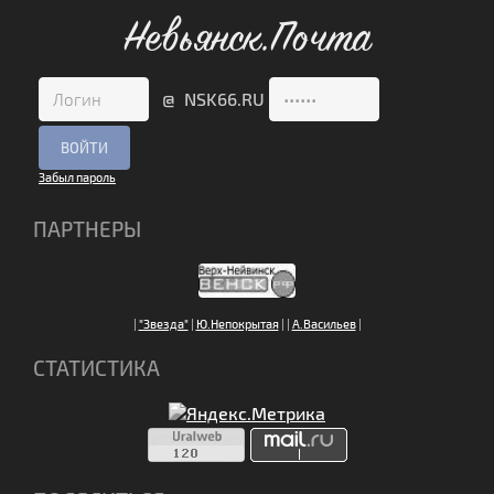
Невьянск.Почта
@ NSK66.RU
Забыл пароль
ПАРТНЕРЫ
|
"Звезда"
|
Ю.Непокрытая
|
|
А.Васильев
|
СТАТИСТИКА