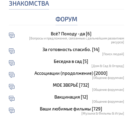
ЗНАКОМСТВА
ФОРУМ
Всё? Походу -да [6]
[Вопросы и предложения, связанные с дальнейшим развитием
ресурса]
За готовность спасибо. [14]
[Поиск людей]
Беседка в сад [5]
[Дом & Сад & Огород]
Ассоциации (продолжение) [2000]
[Общение форумчан]
МОЕ ЗВЕРЬЁ [732]
[Общение форумчан]
Вакцинация [12]
[Общение форумчан]
Ваши любимые фильмы [729]
[Музыка & Фильмы & Игры]