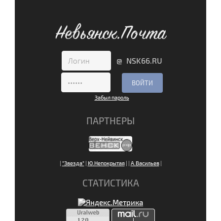
Невьянск.Почта
@ NSK66.RU
Забыл пароль
ПАРТНЕРЫ
|
"Звезда"
|
Ю.Непокрытая
|
|
А.Васильев
|
СТАТИСТИКА