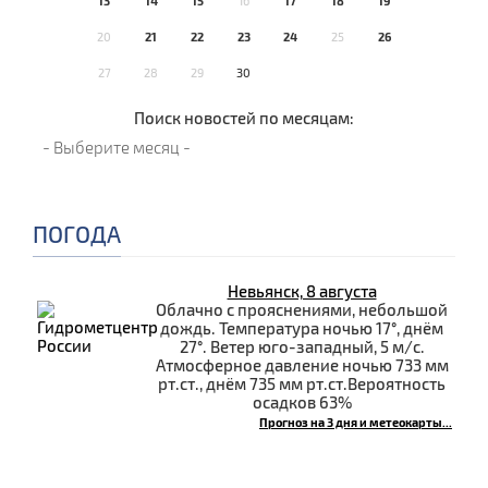
13
14
15
16
17
18
19
20
21
22
23
24
25
26
27
28
29
30
Поиск новостей по месяцам:
ПОГОДА
Невьянск, 8 августа
Облачно с прояснениями, небольшой
дождь. Температура ночью 17°, днём
27°. Ветер юго-западный, 5 м/с.
Атмосферное давление ночью 733 мм
рт.ст., днём 735 мм рт.ст.Вероятность
осадков 63%
Прогноз на 3 дня и метеокарты...