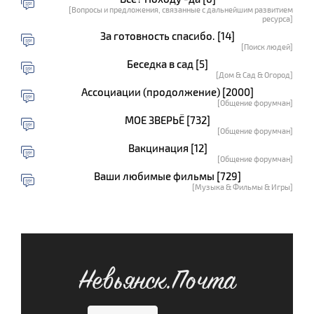
[Вопросы и предложения, связанные с дальнейшим развитием
ресурса]
За готовность спасибо. [14]
[Поиск людей]
Беседка в сад [5]
[Дом & Сад & Огород]
Ассоциации (продолжение) [2000]
[Общение форумчан]
МОЕ ЗВЕРЬЁ [732]
[Общение форумчан]
Вакцинация [12]
[Общение форумчан]
Ваши любимые фильмы [729]
[Музыка & Фильмы & Игры]
Невьянск.Почта