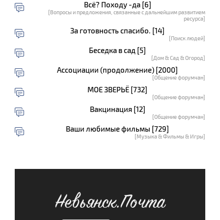
Всё? Походу -да [6]
[Вопросы и предложения, связанные с дальнейшим развитием
ресурса]
За готовность спасибо. [14]
[Поиск людей]
Беседка в сад [5]
[Дом & Сад & Огород]
Ассоциации (продолжение) [2000]
[Общение форумчан]
МОЕ ЗВЕРЬЁ [732]
[Общение форумчан]
Вакцинация [12]
[Общение форумчан]
Ваши любимые фильмы [729]
[Музыка & Фильмы & Игры]
Невьянск.Почта