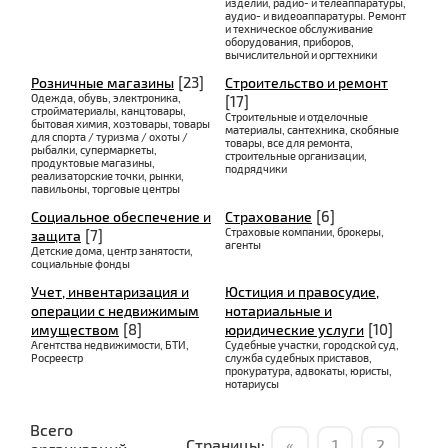
изделий, радио- и телеаппаратуры,
аудио- и видеоаппаратуры. Ремонт
и техническое обслуживание
оборудования, приборов,
вычислительной и оргтехники
[23]
Розничные магазины
Строительство и ремонт
Одежда, обувь, электроника,
[17]
стройматериалы, канцтовары,
Строительные и отделочные
бытовая химия, хозтовары, товары
материалы, сантехника, скобяные
для спорта / туризма / охоты /
товары, все для ремонта,
рыбалки, супермаркеты,
строительные организации,
продуктовые магазины,
подрядчики
реализаторские точки, рынки,
павильоны, торговые центры
[6]
Социальное обеспечение и
Страхование
Страховые компании, брокеры,
[7]
защита
агенты
Детские дома, центр занятости,
социальные фонды
Учет, инвентаризация и
Юстиция и правосудие,
операции с недвижимым
нотариальные и
[8]
[10]
имуществом
юридические услуги
Агентства недвижимости, БТИ,
Судебные участки, городской суд,
Росреестр
служба судебных приставов,
прокуратура, адвокаты, юристы,
нотариусы
Всего
Страницы:
«
1
2
...