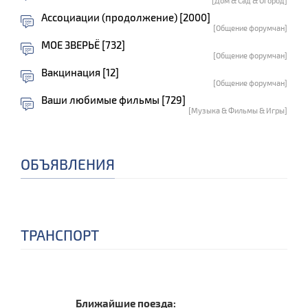
[Дом & Сад & Огород]
Ассоциации (продолжение) [2000]
[Общение форумчан]
МОЕ ЗВЕРЬЁ [732]
[Общение форумчан]
Вакцинация [12]
[Общение форумчан]
Ваши любимые фильмы [729]
[Музыка & Фильмы & Игры]
ОБЪЯВЛЕНИЯ
ТРАНСПОРТ
Ближайшие поезда: