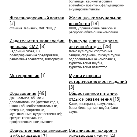
больницы, кабинеты общей
врачебной практики,фельдшерско-
акушерские пункты
Железнодорожный вокзал
Жилищно-коммунальное
[3]
[18]
хозяйство
станция Невьянск, ОАО "РЖД"
ЖКХ, управляющие, энерго- и
ресурсоснабжающие компании
Издательство, полиграфия,
Культура, спорт, туризм,
[8]
[28]
реклама, СМИ
активный отдых
Редакции газет, ТВ,
Дома культуры, спортивные
полиграфические предприятия,
секции, стадионы, физкультурно-
рекламные агентства, типографии
оздоровительные комплексы,
туристические клубы,
туристические агентства
[1]
Метеорология
Музеи и охрана
исторических мест и зданий
[3]
[49]
Образование
Общественное питание,
Дошкольное, общее и
[13]
отдых и развлечения
дополнительное (детские сады,
Кафе, рестораны, закусочные,
школы общеобразовательные,
бары, бильярдные, клубы, бани,
вечерние, спортивные,
сауны
музыкальные, художественные);
средне-специальное,
профессиональное, высшее
Общественные организации
Организация похорон и
[7]
[4]
и объединения
ритуальные услуги