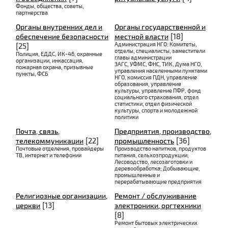
Фонды, общества, советы,
партнерства
Органы внутренних дел и
Органы государственной и
[18]
обеспечение безопасности
местной власти
Администрация НГО: Комитеты,
[25]
отделы, специалисты, заместители
Полиция, ЕДДС, ИК-46, охранные
главы администрации
организации, инкассация,
ЗАГС, УФМС, ФНС, ТИК, Дума НГО,
пожарная охрана, призывные
управления населенными пунктами
пункты, ФСБ
НГО, комиссия ПДН, управление
образования, управление
культуры, управление ПФР, фонд
социального страхования, отдел
статистики, отдел физической
культуры, спорта и молодежной
политики
Почта, связь,
Предприятия, производство,
[22]
[36]
телекоммуникации
промышленность
Почтовые отделения, провайдеры
Производство напитков, продуктов
ТВ, интернет и телефонии
питания, сельхозпродукции;
Лесоводство, лесозаготовки и
деревообработка; Добывающие,
промышленные и
перерабатывающие предприятия
Религиозные организации,
Ремонт / обслуживание
[13]
церкви
электроники, оргтехники
[8]
Ремонт бытовых электрических