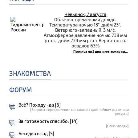
Невьянск, 7 августа
Облачно, временами дождь.
Температура ночью 13°, днём 23°.
Ветер юго-западный, 3 м/с.
Атмосферное давление ночью 738 мм
рт.ст., днём 739 мм рт.ст.Вероятность
осадков 63%
Прогноз на 3 дня и метеокарты...
ЗНАКОМСТВА
ФОРУМ
Всё? Походу -да [6]
[Вопросы и предложения, связанные с дальнейшим развитием
ресурса]
За готовность спасибо. [14]
[Поиск людей]
Беседка в сад [5]