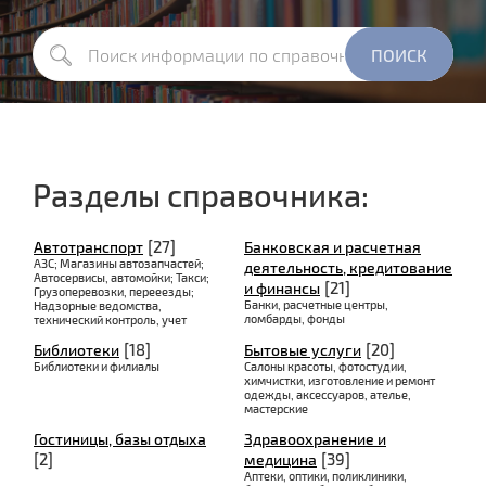
Разделы справочника:
[27]
Автотранспорт
Банковская и расчетная
АЗС; Магазины автозапчастей;
деятельность, кредитование
Автосервисы, автомойки; Такси;
[21]
и финансы
Грузоперевозки, перееезды;
Банки, расчетные центры,
Надзорные ведомства,
ломбарды, фонды
технический контроль, учет
[18]
[20]
Библиотеки
Бытовые услуги
Библиотеки и филиалы
Салоны красоты, фотостудии,
химчистки, изготовление и ремонт
одежды, аксессуаров, ателье,
мастерские
Гостиницы, базы отдыха
Здравоохранение и
[2]
[39]
медицина
Аптеки, оптики, поликлиники,