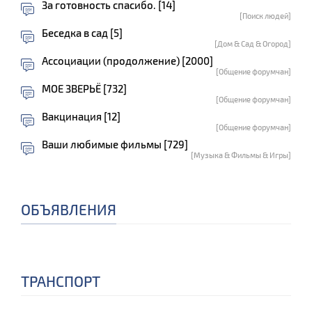
За готовность спасибо. [14]
[Поиск людей]
Беседка в сад [5]
[Дом & Сад & Огород]
Ассоциации (продолжение) [2000]
[Общение форумчан]
МОЕ ЗВЕРЬЁ [732]
[Общение форумчан]
Вакцинация [12]
[Общение форумчан]
Ваши любимые фильмы [729]
[Музыка & Фильмы & Игры]
ОБЪЯВЛЕНИЯ
ТРАНСПОРТ