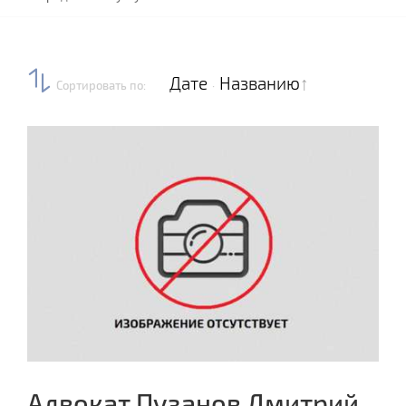
Дате
Названию
Сортировать по
:
·
Адвокат Пузанов Дмитрий