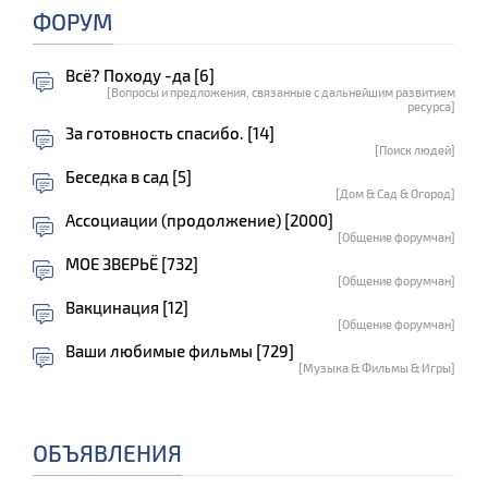
ФОРУМ
Всё? Походу -да [6]
[Вопросы и предложения, связанные с дальнейшим развитием
ресурса]
За готовность спасибо. [14]
[Поиск людей]
Беседка в сад [5]
[Дом & Сад & Огород]
Ассоциации (продолжение) [2000]
[Общение форумчан]
МОЕ ЗВЕРЬЁ [732]
[Общение форумчан]
Вакцинация [12]
[Общение форумчан]
Ваши любимые фильмы [729]
[Музыка & Фильмы & Игры]
ОБЪЯВЛЕНИЯ