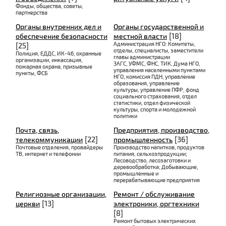
Фонды, общества, советы,
партнерства
Органы внутренних дел и
Органы государственной и
[18]
обеспечение безопасности
местной власти
Администрация НГО: Комитеты,
[25]
отделы, специалисты, заместители
Полиция, ЕДДС, ИК-46, охранные
главы администрации
организации, инкассация,
ЗАГС, УФМС, ФНС, ТИК, Дума НГО,
пожарная охрана, призывные
управления населенными пунктами
пункты, ФСБ
НГО, комиссия ПДН, управление
образования, управление
культуры, управление ПФР, фонд
социального страхования, отдел
статистики, отдел физической
культуры, спорта и молодежной
политики
Почта, связь,
Предприятия, производство,
[22]
[36]
телекоммуникации
промышленность
Почтовые отделения, провайдеры
Производство напитков, продуктов
ТВ, интернет и телефонии
питания, сельхозпродукции;
Лесоводство, лесозаготовки и
деревообработка; Добывающие,
промышленные и
перерабатывающие предприятия
Религиозные организации,
Ремонт / обслуживание
[13]
церкви
электроники, оргтехники
[8]
Ремонт бытовых электрических