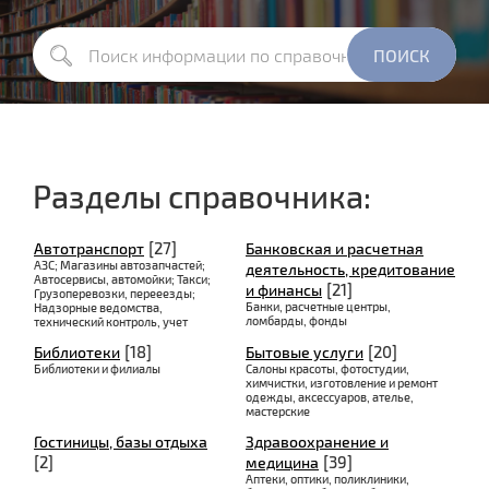
Разделы справочника:
[27]
Автотранспорт
Банковская и расчетная
АЗС; Магазины автозапчастей;
деятельность, кредитование
Автосервисы, автомойки; Такси;
[21]
и финансы
Грузоперевозки, перееезды;
Банки, расчетные центры,
Надзорные ведомства,
ломбарды, фонды
технический контроль, учет
[18]
[20]
Библиотеки
Бытовые услуги
Библиотеки и филиалы
Салоны красоты, фотостудии,
химчистки, изготовление и ремонт
одежды, аксессуаров, ателье,
мастерские
Гостиницы, базы отдыха
Здравоохранение и
[2]
[39]
медицина
Аптеки, оптики, поликлиники,