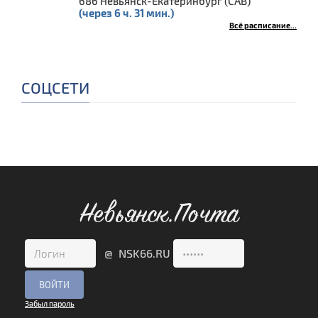
686 Невьянск-Екатеринбург (САВ)
(через 6 ч. 31 мин.)
Всё расписание...
СОЦСЕТИ
Невьянск.Почта
@ NSK66.RU
Забыл пароль