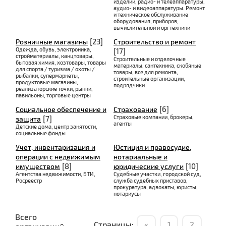
изделий, радио- и телеаппаратуры,
аудио- и видеоаппаратуры. Ремонт
и техническое обслуживание
оборудования, приборов,
вычислительной и оргтехники
[23]
Розничные магазины
Строительство и ремонт
Одежда, обувь, электроника,
[17]
стройматериалы, канцтовары,
Строительные и отделочные
бытовая химия, хозтовары, товары
материалы, сантехника, скобяные
для спорта / туризма / охоты /
товары, все для ремонта,
рыбалки, супермаркеты,
строительные организации,
продуктовые магазины,
подрядчики
реализаторские точки, рынки,
павильоны, торговые центры
[6]
Социальное обеспечение и
Страхование
Страховые компании, брокеры,
[7]
защита
агенты
Детские дома, центр занятости,
социальные фонды
Учет, инвентаризация и
Юстиция и правосудие,
операции с недвижимым
нотариальные и
[8]
[10]
имуществом
юридические услуги
Агентства недвижимости, БТИ,
Судебные участки, городской суд,
Росреестр
служба судебных приставов,
прокуратура, адвокаты, юристы,
нотариусы
Всего
Страницы:
«
1
2
...