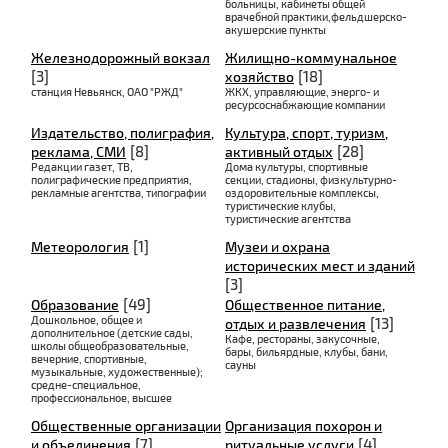
больницы, кабинеты общей
врачебной практики,фельдшерско-
акушерские пункты
Железнодорожный вокзал
Жилищно-коммунальное
[3]
[18]
хозяйство
станция Невьянск, ОАО "РЖД"
ЖКХ, управляющие, энерго- и
ресурсоснабжающие компании
Издательство, полиграфия,
Культура, спорт, туризм,
[8]
[28]
реклама, СМИ
активный отдых
Редакции газет, ТВ,
Дома культуры, спортивные
полиграфические предприятия,
секции, стадионы, физкультурно-
рекламные агентства, типографии
оздоровительные комплексы,
туристические клубы,
туристические агентства
[1]
Метеорология
Музеи и охрана
исторических мест и зданий
[3]
[49]
Образование
Общественное питание,
Дошкольное, общее и
[13]
отдых и развлечения
дополнительное (детские сады,
Кафе, рестораны, закусочные,
школы общеобразовательные,
бары, бильярдные, клубы, бани,
вечерние, спортивные,
сауны
музыкальные, художественные);
средне-специальное,
профессиональное, высшее
Общественные организации
Организация похорон и
[7]
[4]
и объединения
ритуальные услуги