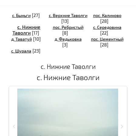
[27]
с. Быньги
с. Верхние Таволги
пос. Калиново
[13]
[28]
с. Нижние
пос. Ребристый
с. Середовина
Таволги
[17]
[8]
[22]
[10]
д. Таватуй
д. Федьковка
пос. Цементный
[3]
[28]
[23]
c. Шурала
с. Нижние Таволги
с. Нижние Таволги