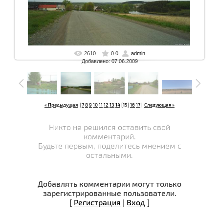
2610
0.0
admin
В реальном размере
1600x1200 px
/ 372.8 Kb
Добавлено: 07.06.2009
« Предыдущая
|
7
8
9
10
11
12
13
14
[
15
]
16
17
|
Следующая »
Никто не решился оставить свой
комментарий.
Будьте первым, поделитесь мнением с
остальными.
Добавлять комментарии могут только
зарегистрированные пользователи.
[
Регистрация
|
Вход
]