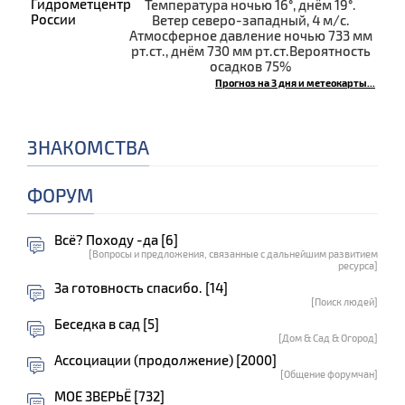
Температура ночью 16°, днём 19°.
Ветер северо-западный, 4 м/с.
Атмосферное давление ночью 733 мм
рт.ст., днём 730 мм рт.ст.Вероятность
осадков 75%
Прогноз на 3 дня и метеокарты...
ЗНАКОМСТВА
ФОРУМ
Всё? Походу -да [6]
[Вопросы и предложения, связанные с дальнейшим развитием
ресурса]
За готовность спасибо. [14]
[Поиск людей]
Беседка в сад [5]
[Дом & Сад & Огород]
Ассоциации (продолжение) [2000]
[Общение форумчан]
МОЕ ЗВЕРЬЁ [732]