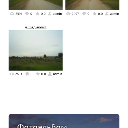
2391
0
0.0
admin
2497
0
0.0
admin
д. Федьковка
2653
0
0.0
admin
Фотоальбом