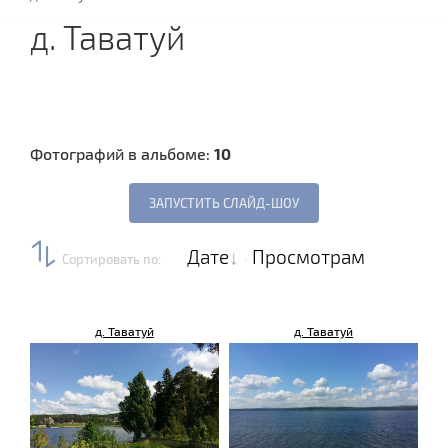
д. Таватуй
Фотографий в альбоме:
10
Дате
Просмотрам
Сортировать по
:
·
д. Таватуй
д. Таватуй