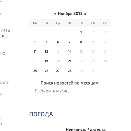
ы.
,
«
Ноябрь 2013
»
Пн
Вт
Ср
Чт
Пт
Сб
Вс
атить
1
2
3
олее
4
5
6
7
8
9
10
11
12
13
14
15
16
17
ию.
18
19
20
21
22
23
24
25
26
27
28
29
30
вает
Поиск новостей по месяцам:
и
ПОГОДА
о
й
Невьянск, 7 августа