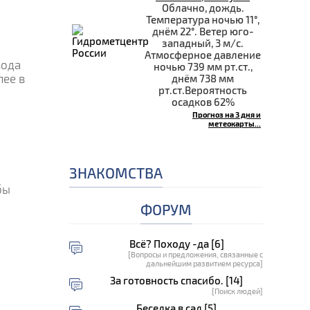
Облачно, дождь.
Температура ночью 11°,
днём 22°. Ветер юго-
западный, 3 м/с.
Атмосферное давление
вода
ночью 739 мм рт.ст.,
лее в
днём 738 мм
рт.ст.Вероятность
осадков 62%
Прогноз на 3 дня и
метеокарты...
ЗНАКОМСТВА
бы
ФОРУМ
Всё? Походу -да [6]
[Вопросы и предложения, связанные с
дальнейшим развитием ресурса]
За готовность спасибо. [14]
[Поиск людей]
Беседка в сад [5]