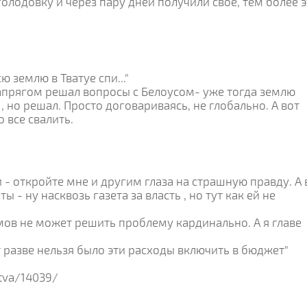
олодовку и через пару дней получили свое, тем более 
ю землю в Тватуе спи..."
напрягом решал вопросы с Белоусом- уже тогда землю
, но решал. Просто договариваясь, не глобально. А вот
 все свалить.
 - откройте мне и другим глаза на страшную правду. А 
 - ну насквозь газета за власть , но тут как ей не
аюмов не может решить проблему кардинально. А я главе
лет разве нельзя было эти расходы включить в бюджет"
stva/14039/