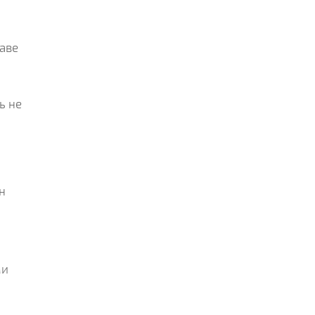
аве
ь не
н
ми