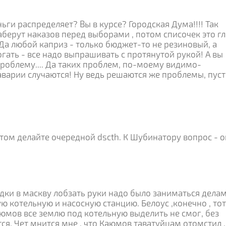
ьги распределяет? Вы в курсе? Городская Дума!!!! Так
аберут наказов перед выборами , потом списочек это гл
 Да любой каприз - только бюджет-то не резиновый, а
гать - все надо выпрашивать с протянутой рукой! А вы
роблему.... Да таких проблем, по-моему видимо-
варии случаются! Ну ведь решаются же проблемы, пуст
отом делайте очередной dscth. К Шубинатору вопрос - о
здки в маскву лобзать руки надо было заниматься дела
ю котельную и насосную станцию. Белоус ,конечно , тот
.А Каюмов все землю под котельную выделить не смог, без
ся. Чет мнится мне , что Каюмов таватуйцам отомстил ,