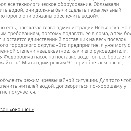
роя все технологическое оборудование. Обязывали
ть водой, они должны были сделать параллельный
с которого они обязаны обеспечить водой».
о есть, рассказал глава администрации Невьянска. Но 
ным требованиям, поэтому подавать ее в дома, а тем бо
т и остается единственный поставщик на весь поселок.
ого городского округа: «Это предприятие, я уже могу с
ленной степени неадекватное, как и его руководители.
я Федоровича насос на поставке воды, он все бросает и
нимайтесь". Мы вводим режим ЧС, приобретаем насос,
т объявить режим чрезвычайной ситуации. Для того что
спечить жителей водой, договориться по-хорошему у
 не получается.
зон «окончен»