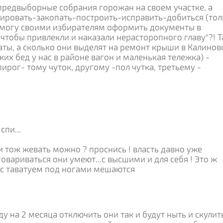
 предвыборные собрания горожан на своем участке, а
ровать-закопать-построить-исправить-добиться (тол
помогу своими избирателям оформить документы в
чтобы привлекли и наказали нерасторопного главу"?! Т
аты, а сколько они выделят на ремонт крыши в Калинов
ких бед у нас в районе вагон и маленькая тележка) -
пирог- тому чуток, другому -пол чутка, третьему -
спи...
и тож жевать можно ? проснись ! власть давно уже
говариваться они умеют...с высшими и для себя ! Это ж
 с таватуем под ногами мешаются
ду на 2 месяца отключить они так и будут ныть и скулит