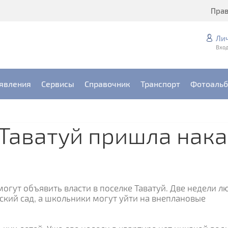
Пра
Ли
Вход
явления
Сервисы
Справочник
Транспорт
Фотоаль
 Таватуй пришла нак
гут объявить власти в поселке Таватуй. Две недели л
тский сад, а школьники могут уйти на внеплановые