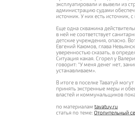
эксплуатировали и вывели из ст
администрацию судами обеспечи
источник. У них есть источник, 
Еще одна скважина действительн
в ней не соответствует санитар
детские учреждения, опасно. Во
Евгений Каюмов, глава Невьянск
уверенностью сказать, в опреде
Ситуация какая. Сгорел у Валери
говорит: "У меня денег нет, за
устанавливаем».
В итоге в поселке Таватуй могу
принять экстренные меры и обе
властей и коммунальщиков пока
по материалам
tavatuy.ru
статья по теме:
Отопительный се