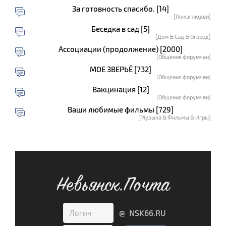
За готовность спасибо. [14]
[Поиск людей]
Беседка в сад [5]
[Дом & Сад & Огород]
Ассоциации (продолжение) [2000]
[Общение форумчан]
МОЕ ЗВЕРЬЁ [732]
[Общение форумчан]
Вакцинация [12]
[Общение форумчан]
Ваши любимые фильмы [729]
[Музыка & Фильмы & Игры]
Невьянск.Почта
@ NSK66.RU