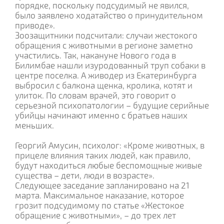
порядке, поскольку подсудимый не явился,
было заявлено ходатайство о принудительном
приводе».
Зоозащитники подсчитали: случаи жестокого
обращения с животными в регионе заметно
участились. Так, накануне Нового года в
Билимбае нашли изуродованный труп собаки в
центре поселка. А живодер из Екатеринбурга
выбросил с балкона щенка, кролика, котят и
улиток. По словам врачей, это говорит о
серьезной психопатологии – будущие серийные
убийцы начинают именно с братьев наших
меньших.
Георгий Амусин, психолог: «Кроме животных, в
прицеле влияния таких людей, как правило,
будут находиться любые беспомощные живые
существа – дети, люди в возрасте».
Следующее заседание запланировано на 21
марта. Максимальное наказание, которое
грозит подсудимому по статье «Жестокое
обращение с животными», – до трех лет