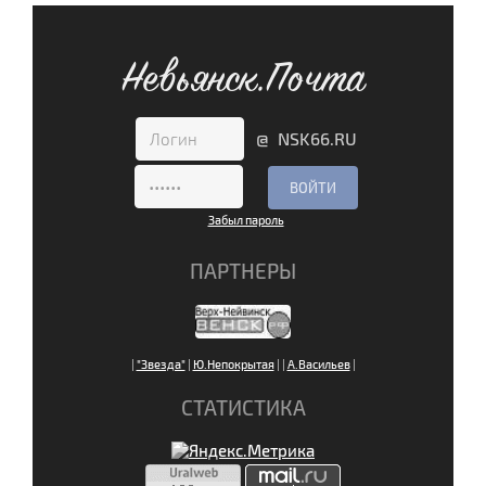
Невьянск.Почта
@ NSK66.RU
Забыл пароль
ПАРТНЕРЫ
|
"Звезда"
|
Ю.Непокрытая
|
|
А.Васильев
|
СТАТИСТИКА