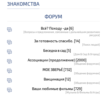
ЗНАКОМСТВА
ФОРУМ
Всё? Походу -да [6]
[Вопросы и предложения, связанные с дальнейшим развитием
ресурса]
За готовность спасибо. [14]
[Поиск людей]
Беседка в сад [5]
[Дом & Сад & Огород]
Ассоциации (продолжение) [2000]
[Общение форумчан]
МОЕ ЗВЕРЬЁ [732]
[Общение форумчан]
Вакцинация [12]
[Общение форумчан]
Ваши любимые фильмы [729]
[Музыка & Фильмы & Игры]