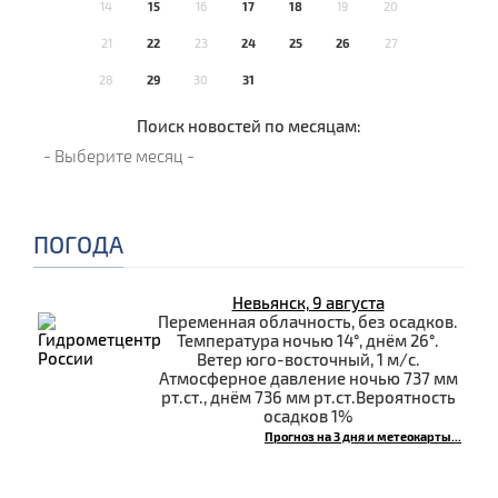
14
15
16
17
18
19
20
21
22
23
24
25
26
27
28
29
30
31
Поиск новостей по месяцам:
ПОГОДА
Невьянск, 9 августа
Переменная облачность, без осадков.
Температура ночью 14°, днём 26°.
Ветер юго-восточный, 1 м/с.
Атмосферное давление ночью 737 мм
рт.ст., днём 736 мм рт.ст.Вероятность
осадков 1%
Прогноз на 3 дня и метеокарты...