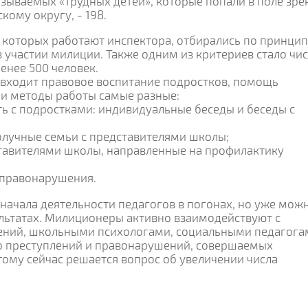
азываемых «трудных детей», которые попали в поле зре
ому округу, - 198.
 которых работают инспектора, отбирались по принци
 участии милиции. Также одним из критериев стало чи
енее 500 человек.
 входит правовое воспитание подростков, помощь
и методы работы самые разные:
ть с подростками: индивидуальные беседы и беседы с
олучные семьи с представителями школы;
ставителями школы, направленные на профилактику
 правонарушения.
начала деятельности педагогов в погонах, но уже мож
льтатах. Милиционеры активно взаимодействуют с
ений, школьными психологами, социальными педагога
во преступлений и правонарушений, совершаемых
тому сейчас решается вопрос об увеличении числа