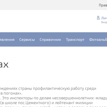
Пра
Ли
Вход
явления
Сервисы
Справочник
Транспорт
Фотоаль
ах
еждениях страны профилактическую работу среди
в погонах».
ое. Это инспекторы по делам несовершеннолетних: мла
 (в школе пос.Цементного) и лейтенант милиции