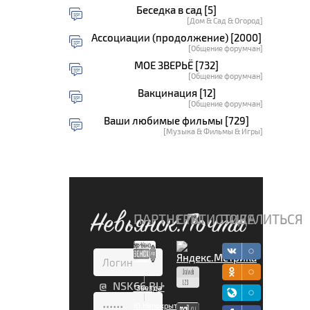
Беседка в сад [5]
[Дом & Сад & Огород]
Ассоциации (продолжение) [2000]
[Общение форумчан]
МОЕ ЗВЕРЬЁ [732]
[Общение форумчан]
Вакцинация [12]
[Общение форумчан]
Ваши любимые фильмы [729]
[Музыка & Фильмы & Игры]
Невьянск.Почта
ПАРТНЕРЫ
СТАТИСТИКА
ПОДЕЛИТЬСЯ
|
@ NSK66.RU
"Звезда"
|
Ю.Непокрытая