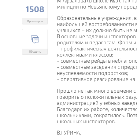
М.Афзалова (в школе №5). Так н
милиции по Невьянскому городск
1508
Образовательные учреждения, в
Просмотров
наибольшей востребованности в
учащихся – их должно быть не м
В основные задачи инспекторов
родителям и педагогам. Формы 
- профилактическая деятельнос
Обсудить
коллективами классов;
- совместные рейды в неблагоп
- совместные заседания с пред
неуспеваемости подростков;
- оперативное реагирование на
Прошло не так много времени с 
говорить о положительных резу
администрацией учебных завед
Благодаря их работе, количест
школьниками, сократилось. Поэ
школьных инспекторов.
В.ГУРИНА,