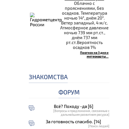
Облачно с
прояснениями, без
осадков. Температура
ночью 14°, днём 20°.
Ветер западный, 4 м/с.
Атмосферное давление
ночью 739 мм рт.ст.,
днём 737 мм
рт.ст.Вероятность
осадков 1%
Прогноз на 3 дня и
метеокарты...
ЗНАКОМСТВА
ФОРУМ
Всё? Походу -да [6]
[Вопросы и предложения, связанные с
дальнейшим развитием ресурса]
За готовность спасибо. [14]
[Поиск людей]