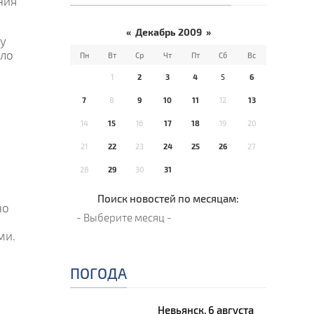
ния
«
Декабрь 2009
»
пу
сло
Пн
Вт
Ср
Чт
Пт
Сб
Вс
1
2
3
4
5
6
7
8
9
10
11
12
13
14
15
16
17
18
19
20
21
22
23
24
25
26
27
28
29
30
31
Поиск новостей по месяцам:
но
ми.
ПОГОДА
Невьянск, 6 августа