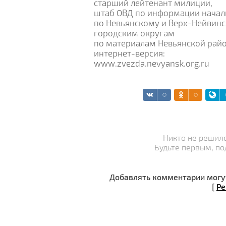
старший лейтенант милиции,
штаб ОВД по информации начал
по Невьянскому и Верх-Нейвин
городским округам
по материалам Невьянской райо
интернет-версия:
www.zvezda.nevyansk.org.ru
Никто не решилс
Будьте первым, по
Добавлять комментарии могут
[
Ре