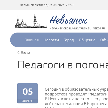
Невьянск: Четверг, 06.08.2026, 22:59
Невьянск
NEVYANSK.ORG.RU · NEVYANSK.SU · NSK66.RU
Главная
Новости
Город
Общение
Объ
Назад
Педагоги в погон
05
Сегодня в образовательных учр
подростков проводят «педагоги 
В Невьянске их пока только дв
ДЕКАБРЯ
лейтенант милиции Е.Коротаева