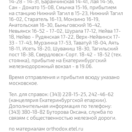
14-28 - 14-31, Баранчинская 14-41, Лая 14-56,
Сан - Донато 15-08, Смычка 15-16, прибытием
на станцию Нижний Тагил в 15-23, Нижний Тагил
16-02, Старатель 16-13, Монзино 16-19,
Анатольская 16-30, Быньговский 16-42,
Невьянск 16-52 - 17-02, Шурала 17-12, Нейва 17-
18, Нейво - Рудянская 17-22, Верх-Нейвинск 17-
33 - 17-43, Мурзинка 17-53, Таватуй 18-04, Аять
18-11, Исеть 18-20, Шувакиш 18-30, Тагильский
пост 18-38, Свердловск-Сорт. 18-42 - 18-52 (тех.
стоянка), прибытие на Екатеринбургский
железнодорожный вокзал - в 19.06.
Время отправления и прибытия всюду указано
московское.
Тел. для справок: (343) 228-15-25, 242-46-62
(канцелярия Екатеринбургской епархии).
Дополнительная информация по телефону:
(343) 380-18-82 Буторова Оксана, служба по
связям с общественностью железной дороги.
по материалам orthodox.etel.ru