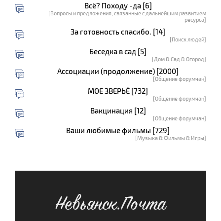
Всё? Походу -да [6]
[Вопросы и предложения, связанные с дальнейшим развитием
ресурса]
За готовность спасибо. [14]
[Поиск людей]
Беседка в сад [5]
[Дом & Сад & Огород]
Ассоциации (продолжение) [2000]
[Общение форумчан]
МОЕ ЗВЕРЬЁ [732]
[Общение форумчан]
Вакцинация [12]
[Общение форумчан]
Ваши любимые фильмы [729]
[Музыка & Фильмы & Игры]
Невьянск.Почта