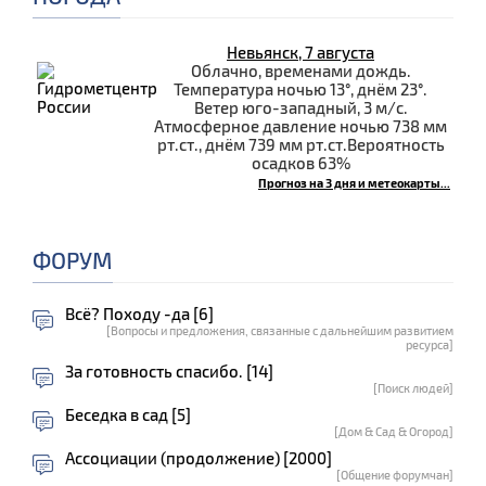
Невьянск, 7 августа
Облачно, временами дождь.
Температура ночью 13°, днём 23°.
Ветер юго-западный, 3 м/с.
Атмосферное давление ночью 738 мм
рт.ст., днём 739 мм рт.ст.Вероятность
осадков 63%
Прогноз на 3 дня и метеокарты...
ФОРУМ
Всё? Походу -да [6]
[Вопросы и предложения, связанные с дальнейшим развитием
ресурса]
За готовность спасибо. [14]
[Поиск людей]
Беседка в сад [5]
[Дом & Сад & Огород]
Ассоциации (продолжение) [2000]
[Общение форумчан]