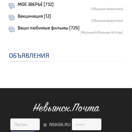
МОЕ ЗВЕРЬЁ [732]
[Общение форумчан]
Вакцинация [12]
[Общение форумчан]
Ваши любимые фильмы [729]
[Музыка & Фильмы & Игры]
ОБЪЯВЛЕНИЯ
Невьянск.Почта
@ NSK66.RU