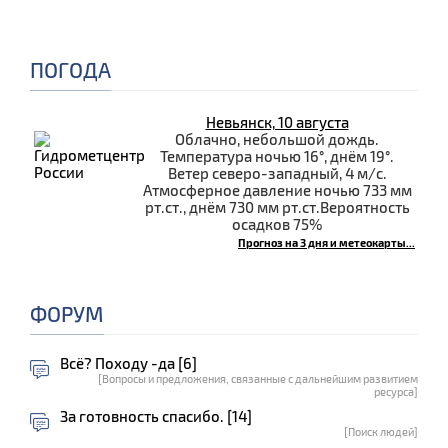
ПОГОДА
Невьянск, 10 августа
Облачно, небольшой дождь.
Температура ночью 16°, днём 19°.
Ветер северо-западный, 4 м/с.
Атмосферное давление ночью 733 мм
рт.ст., днём 730 мм рт.ст.Вероятность
осадков 75%
Прогноз на 3 дня и метеокарты...
ФОРУМ
Всё? Походу -да [6]
[Вопросы и предложения, связанные с дальнейшим развитием
ресурса]
За готовность спасибо. [14]
[Поиск людей]