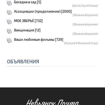
Беседка в сад [5]
[Дом & Сад & Огород]
Ассоциации (продолжение) [2000]
[Общение форумчан]
МОЕ ЗВЕРЬЁ [732]
[Общение форумчан]
Вакцинация [12]
[Общение форумчан]
Ваши любимые фильмы [729]
[Музыка & Фильмы & Игры]
ОБЪЯВЛЕНИЯ
Невьянск.Почта