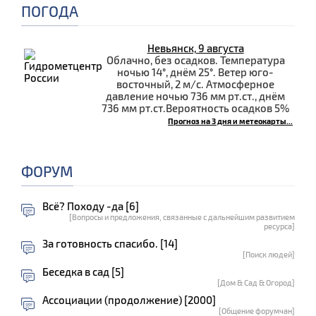
ПОГОДА
Невьянск, 9 августа
Облачно, без осадков. Температура
ночью 14°, днём 25°. Ветер юго-
восточный, 2 м/с. Атмосферное
давление ночью 736 мм рт.ст., днём
736 мм рт.ст.Вероятность осадков 5%
Прогноз на 3 дня и метеокарты...
ФОРУМ
Всё? Походу -да [6]
[Вопросы и предложения, связанные с дальнейшим развитием
ресурса]
За готовность спасибо. [14]
[Поиск людей]
Беседка в сад [5]
[Дом & Сад & Огород]
Ассоциации (продолжение) [2000]
[Общение форумчан]