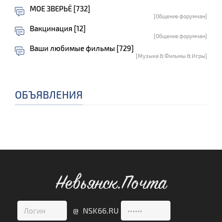
МОЕ ЗВЕРЬЁ [732]
[Общение форумчан]
Вакцинация [12]
[Общение форумчан]
Ваши любимые фильмы [729]
[Музыка & Фильмы & Игры]
ОБЪЯВЛЕНИЯ
Невьянск.Почта
@ NSK66.RU