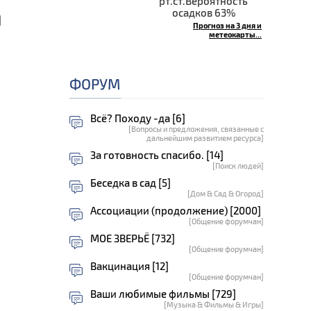
рт.ст.Вероятность
я
осадков 63%
Прогноз на 3 дня и
метеокарты...
ФОРУМ
Всё? Походу -да [6]
[Вопросы и предложения, связанные с
дальнейшим развитием ресурса]
За готовность спасибо. [14]
[Поиск людей]
Беседка в сад [5]
[Дом & Сад & Огород]
Ассоциации (продолжение) [2000]
[Общение форумчан]
МОЕ ЗВЕРЬЁ [732]
[Общение форумчан]
Вакцинация [12]
[Общение форумчан]
Ваши любимые фильмы [729]
[Музыка & Фильмы & Игры]