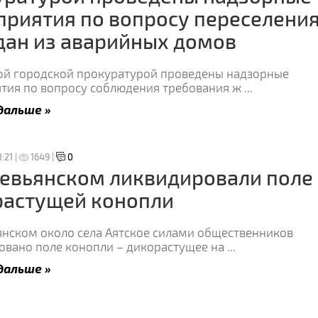
риятия по вопросу переселени
ан из аварийных домов
ой городской прокуратурой проведены надзорные
тия по вопросу соблюдения требования ж
...
дальше »
:21 |
1649 |
0
евьянском ликвидировали поле
растущей конопли
янском около села Аятское силами общественников
овано поле конопли – дикорастущее на
...
дальше »