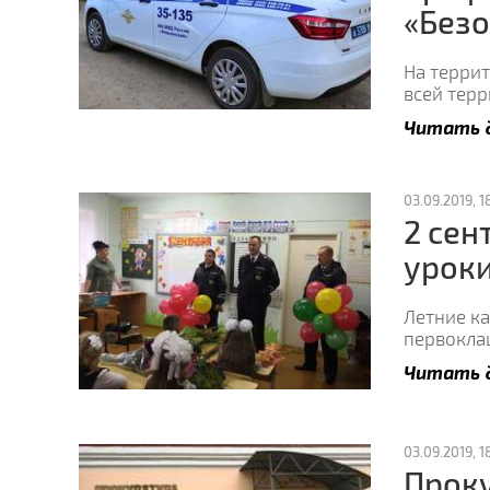
«Безо
На терри
всей тер
Читать 
03.09.2019, 1
2 сен
уроки
Летние ка
первокла
Читать 
03.09.2019, 18
Прок