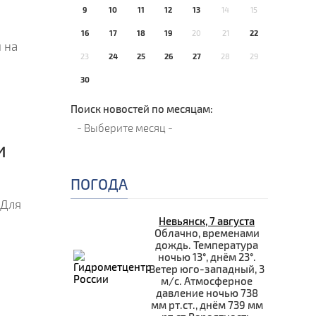
9
10
11
12
13
14
15
16
17
18
19
20
21
22
 на
23
24
25
26
27
28
29
30
Поиск новостей по месяцам:
и
ПОГОДА
 Для
Невьянск, 7 августа
Облачно, временами
дождь. Температура
ночью 13°, днём 23°.
Ветер юго-западный, 3
м/с. Атмосферное
давление ночью 738
мм рт.ст., днём 739 мм