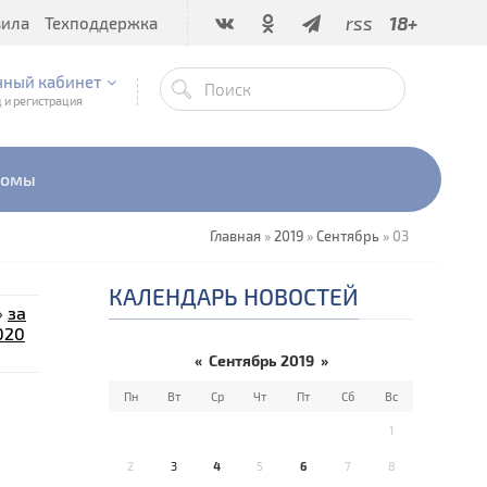
rss
18+
вила
Техподдержка
чный кабинет
 и регистрация
бомы
Главная
»
2019
»
Сентябрь
»
03
КАЛЕНДАРЬ НОВОСТЕЙ
»
за
020
«
Сентябрь 2019
»
Пн
Вт
Ср
Чт
Пт
Сб
Вс
1
2
3
4
5
6
7
8