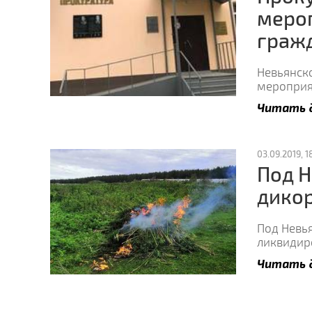
мероп
гражд
Невьянск
мероприя
Читать 
03.09.2019, 18
Под Н
дико
Под Невь
ликвидир
Читать 