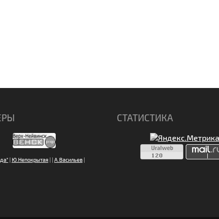
ЕРЫ
СТАТИСТИКА
да"
|
Ю.Непокрытая
|
|
А.Васильев
|