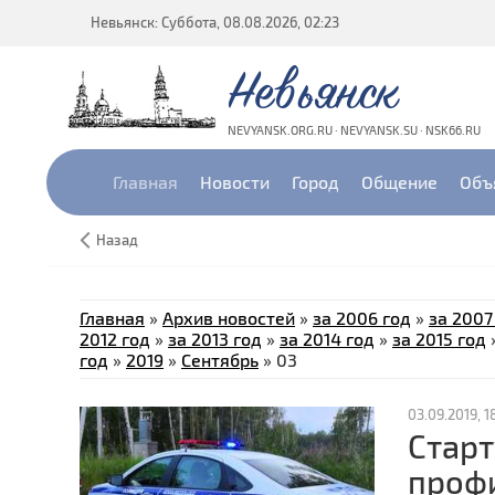
Невьянск: Суббота, 08.08.2026, 02:23
Невьянск
NEVYANSK.ORG.RU · NEVYANSK.SU · NSK66.RU
Главная
Новости
Город
Общение
Объ
Назад
Главная
»
Архив новостей
»
за 2006 год
»
за 2007
2012 год
»
за 2013 год
»
за 2014 год
»
за 2015 год
год
»
2019
»
Сентябрь
»
03
03.09.2019, 1
Старт
проф