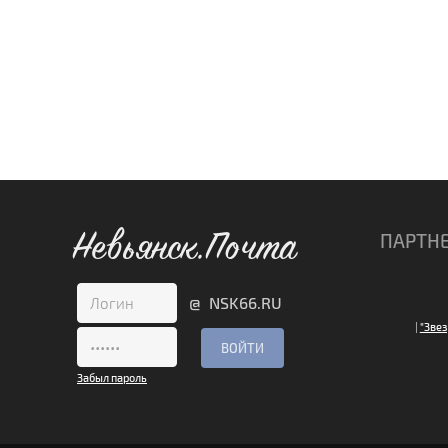
Невьянск.Почта
ПАРТН
@ NSK66.RU
|
"Звез
Забыл пароль