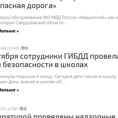
пасная дорога»
тории обслуживания МО МВД России «Невьянский» как и
ритории Свердловской области
...
дальше »
8:40 |
1415 |
0
тября сотрудники ГИБДД провел
 безопасности в школах
никулы подошли к концу. Сегодня дети пошли в школу.
шек День знаний в школах об
...
дальше »
:31 |
1321 |
0
уратурой проведены надзорные