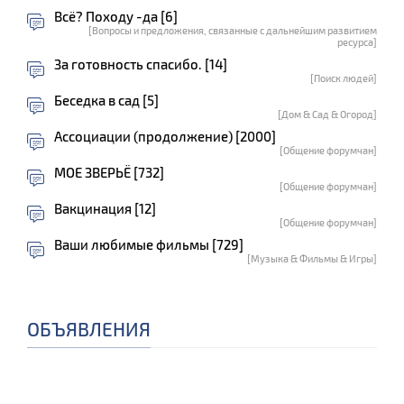
Всё? Походу -да [6]
[Вопросы и предложения, связанные с дальнейшим развитием
ресурса]
За готовность спасибо. [14]
[Поиск людей]
Беседка в сад [5]
[Дом & Сад & Огород]
Ассоциации (продолжение) [2000]
[Общение форумчан]
МОЕ ЗВЕРЬЁ [732]
[Общение форумчан]
Вакцинация [12]
[Общение форумчан]
Ваши любимые фильмы [729]
[Музыка & Фильмы & Игры]
ОБЪЯВЛЕНИЯ