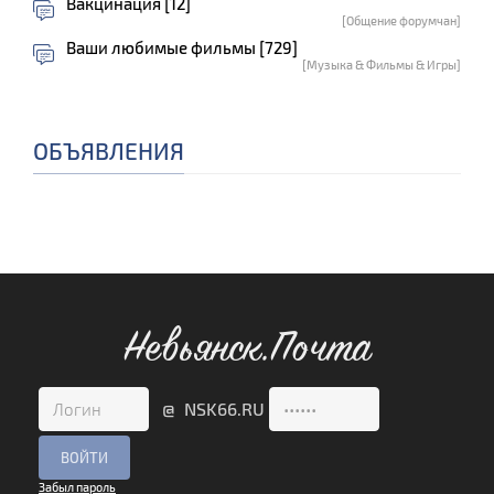
Вакцинация [12]
[Общение форумчан]
Ваши любимые фильмы [729]
[Музыка & Фильмы & Игры]
ОБЪЯВЛЕНИЯ
Невьянск.Почта
@ NSK66.RU
Забыл пароль