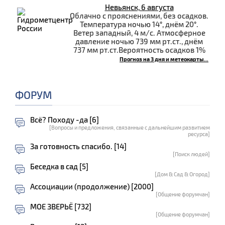
Невьянск, 6 августа
Облачно с прояснениями, без осадков.
Температура ночью 14°, днём 20°.
Ветер западный, 4 м/с. Атмосферное
давление ночью 739 мм рт.ст., днём
737 мм рт.ст.Вероятность осадков 1%
Прогноз на 3 дня и метеокарты...
ФОРУМ
Всё? Походу -да [6]
[Вопросы и предложения, связанные с дальнейшим развитием
ресурса]
За готовность спасибо. [14]
[Поиск людей]
Беседка в сад [5]
[Дом & Сад & Огород]
Ассоциации (продолжение) [2000]
[Общение форумчан]
МОЕ ЗВЕРЬЁ [732]
[Общение форумчан]