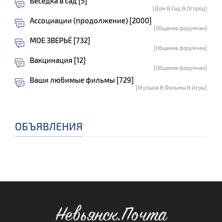
Беседка в сад [5]
[Дом & Сад & Огород]
Ассоциации (продолжение) [2000]
[Общение форумчан]
МОЕ ЗВЕРЬЁ [732]
[Общение форумчан]
Вакцинация [12]
[Общение форумчан]
Ваши любимые фильмы [729]
[Музыка & Фильмы & Игры]
ОБЪЯВЛЕНИЯ
Невьянск.Почта