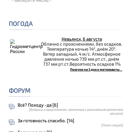
ПОГОДА
Невьянск, 6 августа
Облачно с прояснениями, без осадков.
Температура ночью 14°, днём 20°.
Ветер западный, 4 м/с. Атмосферное
давление ночью 739 мм рт.ст., днём
737 мм рт.ст.Вероятность осадков 1%
Прогноз на 3 дня и метеокарты...
ФОРУМ
Всё? Походу -да [6]
[Вопросы и предложения, связанные с дальнейшим развитием
ресурса]
За готовность спасибо. [14]
[Поиск людей]