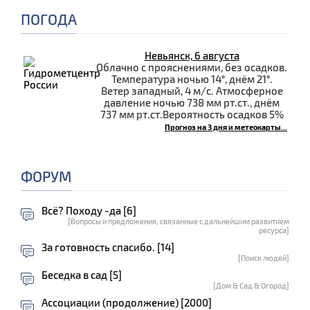
ПОГОДА
Невьянск, 6 августа
Облачно с прояснениями, без осадков.
Температура ночью 14°, днём 21°.
Ветер западный, 4 м/с. Атмосферное
давление ночью 738 мм рт.ст., днём
737 мм рт.ст.Вероятность осадков 5%
Прогноз на 3 дня и метеокарты...
ФОРУМ
Всё? Походу -да [6]
[Вопросы и предложения, связанные с дальнейшим развитием
ресурса]
За готовность спасибо. [14]
[Поиск людей]
Беседка в сад [5]
[Дом & Сад & Огород]
Ассоциации (продолжение) [2000]