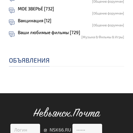
[Общение форумчан]
МОЕ ЗВЕРЬЁ [732]
[Общение форумчан]
Вакцинация [12]
[Общение форумчан]
Ваши любимые фильмы [729]
[Музыка & Фильмы & Игры]
ОБЪЯВЛЕНИЯ
Невьянск.Почта
@ NSK66.RU