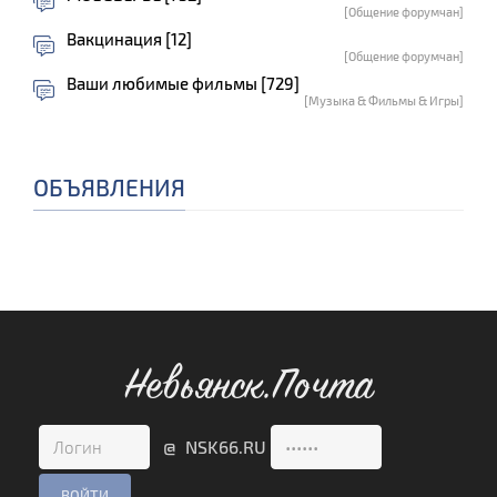
[Общение форумчан]
Вакцинация [12]
[Общение форумчан]
Ваши любимые фильмы [729]
[Музыка & Фильмы & Игры]
ОБЪЯВЛЕНИЯ
Невьянск.Почта
@ NSK66.RU