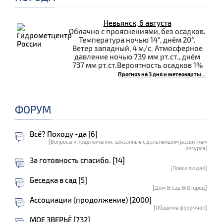
Невьянск, 6 августа
Облачно с прояснениями, без осадков.
Температура ночью 14°, днём 20°.
Ветер западный, 4 м/с. Атмосферное
давление ночью 739 мм рт.ст., днём
737 мм рт.ст.Вероятность осадков 1%
Прогноз на 3 дня и метеокарты...
ФОРУМ
Всё? Походу -да [6]
[Вопросы и предложения, связанные с дальнейшим развитием
ресурса]
За готовность спасибо. [14]
[Поиск людей]
Беседка в сад [5]
[Дом & Сад & Огород]
Ассоциации (продолжение) [2000]
[Общение форумчан]
МОЕ ЗВЕРЬЁ [732]