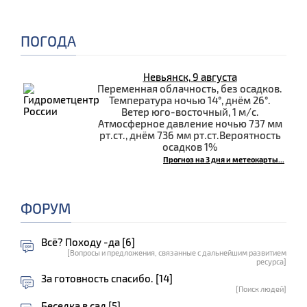
ПОГОДА
Невьянск, 9 августа
Переменная облачность, без осадков.
Температура ночью 14°, днём 26°.
Ветер юго-восточный, 1 м/с.
Атмосферное давление ночью 737 мм
рт.ст., днём 736 мм рт.ст.Вероятность
осадков 1%
Прогноз на 3 дня и метеокарты...
ФОРУМ
Всё? Походу -да [6]
[Вопросы и предложения, связанные с дальнейшим развитием
ресурса]
За готовность спасибо. [14]
[Поиск людей]
Беседка в сад [5]