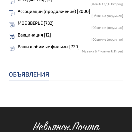
[Дом & Сад & Огород]
Ассоциации (продолжение) [2000]
[Общение форумчан]
МОЕ ЗВЕРЬЁ [732]
[Общение форумчан]
Вакцинация [12]
[Общение форумчан]
Ваши любимые фильмы [729]
[Музыка & Фильмы & Игры]
ОБЪЯВЛЕНИЯ
Невьянск.Почта