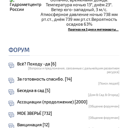
Температура ночью 13°, днём 23°.
Ветер юго-западный, 3 м/с.
Атмосферное давление ночью 738 мм
рт.ст., днём 739 мм рт.ст.Вероятность
осадков 63%
Прогноз на 3 дня и метеокарты...
ФОРУМ
Всё? Походу -да [6]
[Вопросы и предложения, связанные с дальнейшим развитием
ресурса]
За готовность спасибо. [14]
[Поиск людей]
Беседка в сад [5]
[Дом & Сад & Огород]
Ассоциации (продолжение) [2000]
[Общение форумчан]
МОЕ ЗВЕРЬЁ [732]
[Общение форумчан]
Вакцинация [12]