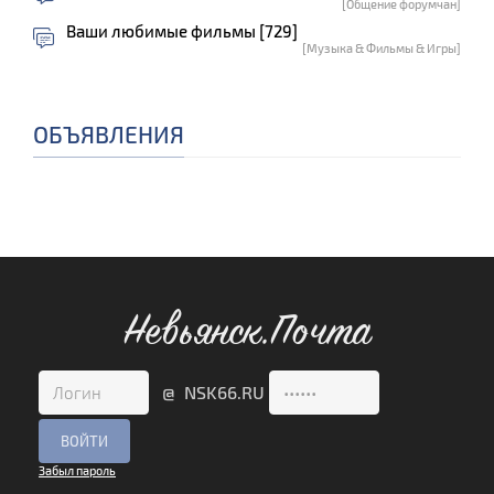
[Общение форумчан]
Ваши любимые фильмы [729]
[Музыка & Фильмы & Игры]
ОБЪЯВЛЕНИЯ
Невьянск.Почта
@ NSK66.RU
Забыл пароль