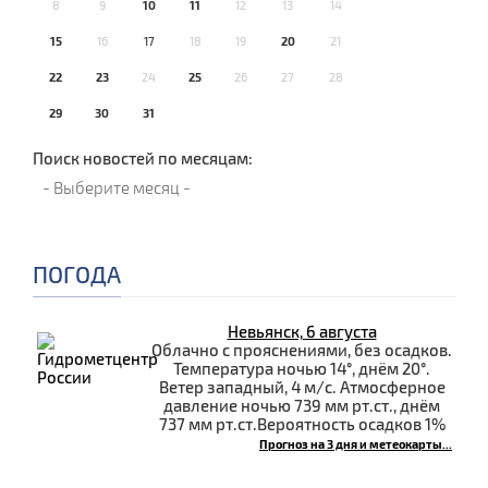
8
9
10
11
12
13
14
15
16
17
18
19
20
21
22
23
24
25
26
27
28
29
30
31
Поиск новостей по месяцам:
ПОГОДА
Невьянск, 6 августа
Облачно с прояснениями, без осадков.
Температура ночью 14°, днём 20°.
Ветер западный, 4 м/с. Атмосферное
давление ночью 739 мм рт.ст., днём
737 мм рт.ст.Вероятность осадков 1%
Прогноз на 3 дня и метеокарты...