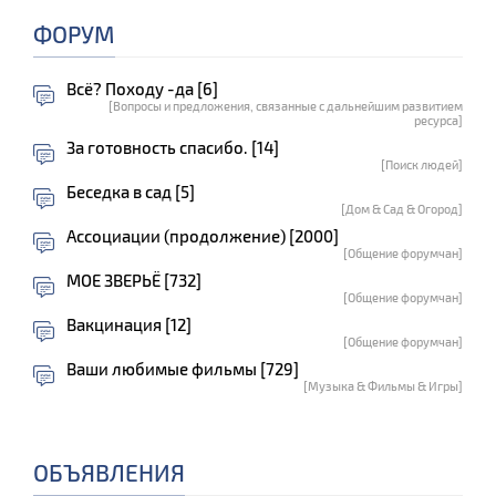
ФОРУМ
Всё? Походу -да [6]
[Вопросы и предложения, связанные с дальнейшим развитием
ресурса]
За готовность спасибо. [14]
[Поиск людей]
Беседка в сад [5]
[Дом & Сад & Огород]
Ассоциации (продолжение) [2000]
[Общение форумчан]
МОЕ ЗВЕРЬЁ [732]
[Общение форумчан]
Вакцинация [12]
[Общение форумчан]
Ваши любимые фильмы [729]
[Музыка & Фильмы & Игры]
ОБЪЯВЛЕНИЯ