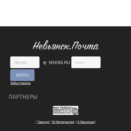
Невьянск.Почта
@ NSK66.RU
Забыл пароль
ПАРТНЕРЫ
|
"Звезда"
|
Ю.Непокрытая
|
|
А.Васильев
|