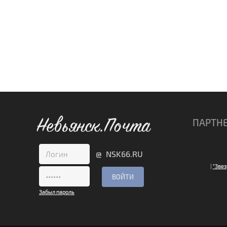
Невьянск.Почта
ПАРТН
@ NSK66.RU
|
"Звез
Забыл пароль