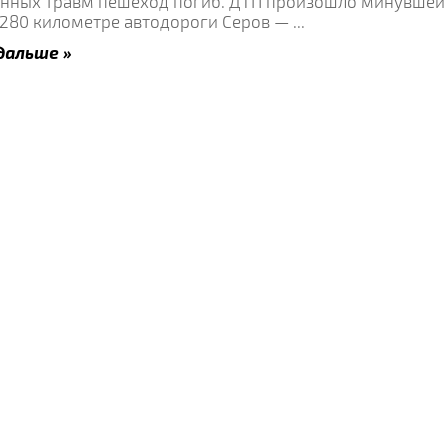
енных травм пешеход погиб. ДТП произошло минувшей
 280 километре автодороги Серов —
...
дальше »