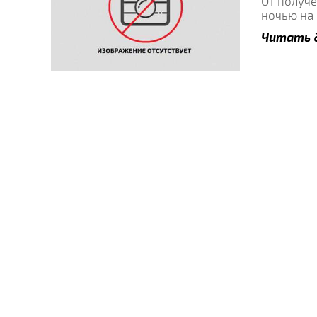
От получ
ночью на
Читать 