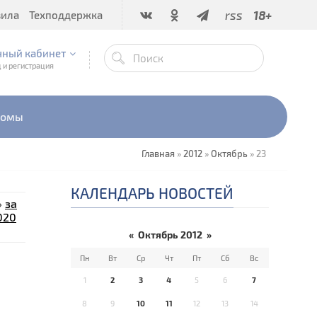
rss
18+
вила
Техподдержка
чный кабинет
 и регистрация
бомы
Главная
»
2012
»
Октябрь
»
23
КАЛЕНДАРЬ НОВОСТЕЙ
»
за
020
«
Октябрь 2012
»
Пн
Вт
Ср
Чт
Пт
Сб
Вс
1
2
3
4
5
6
7
8
9
10
11
12
13
14