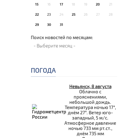
15
16
17
18
19
20
21
22
23
24
25
26
27
28
29
30
31
Поиск новостей по месяцам:
ПОГОДА
Невьянск, 8 августа
Облачно с
прояснениями,
небольшой дождь.
Температура ночью 17°,
днём 27°. Ветер юго-
западный, 5 м/с.
Атмосферное давление
ночью 733 мм рт.ст.,
днём 735 мм