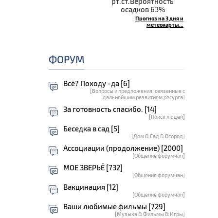
рт.ст.Вероятность
осадков 63%
Прогноз на 3 дня и
метеокарты...
ФОРУМ
Всё? Походу -да [6]
[Вопросы и предложения, связанные с
дальнейшим развитием ресурса]
За готовность спасибо. [14]
[Поиск людей]
Беседка в сад [5]
[Дом & Сад & Огород]
Ассоциации (продолжение) [2000]
[Общение форумчан]
МОЕ ЗВЕРЬЁ [732]
[Общение форумчан]
Вакцинация [12]
[Общение форумчан]
Ваши любимые фильмы [729]
[Музыка & Фильмы & Игры]