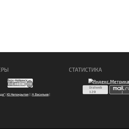
ЕРЫ
СТАТИСТИКА
да"
|
Ю.Непокрытая
|
|
А.Васильев
|