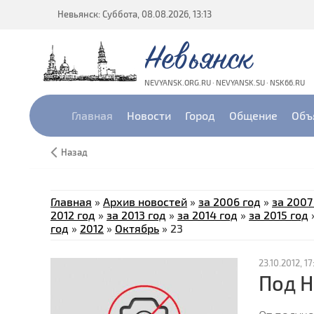
Невьянск: Суббота, 08.08.2026, 13:13
Невьянск
NEVYANSK.ORG.RU · NEVYANSK.SU · NSK66.RU
Главная
Новости
Город
Общение
Объ
Назад
Главная
»
Архив новостей
»
за 2006 год
»
за 2007
2012 год
»
за 2013 год
»
за 2014 год
»
за 2015 год
год
»
2012
»
Октябрь
»
23
23.10.2012, 17
Под Н