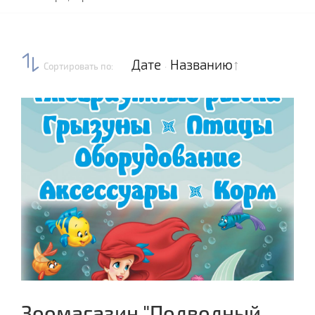
Дате
Названию
Сортировать по
:
·
Зоомагазин "Подводный