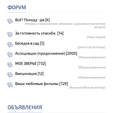
ФОРУМ
Всё? Походу -да [6]
[Вопросы и предложения, связанные с дальнейшим развитием
ресурса]
За готовность спасибо. [14]
[Поиск людей]
Беседка в сад [5]
[Дом & Сад & Огород]
Ассоциации (продолжение) [2000]
[Общение форумчан]
МОЕ ЗВЕРЬЁ [732]
[Общение форумчан]
Вакцинация [12]
[Общение форумчан]
Ваши любимые фильмы [729]
[Музыка & Фильмы & Игры]
ОБЪЯВЛЕНИЯ