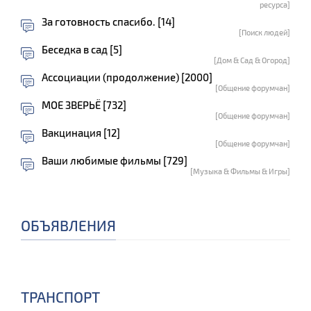
ресурса]
За готовность спасибо. [14]
[Поиск людей]
Беседка в сад [5]
[Дом & Сад & Огород]
Ассоциации (продолжение) [2000]
[Общение форумчан]
МОЕ ЗВЕРЬЁ [732]
[Общение форумчан]
Вакцинация [12]
[Общение форумчан]
Ваши любимые фильмы [729]
[Музыка & Фильмы & Игры]
ОБЪЯВЛЕНИЯ
ТРАНСПОРТ